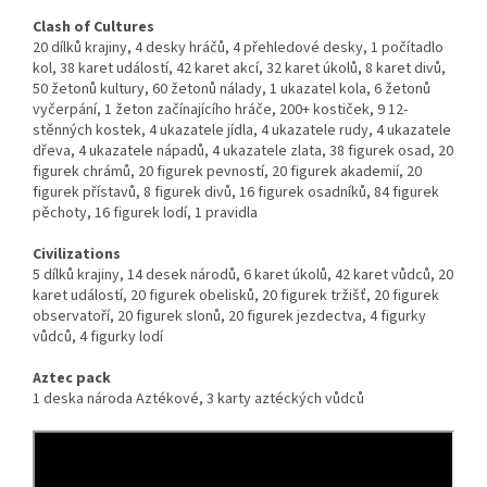
Clash of Cultures
20 dílků krajiny, 4 desky hráčů, 4 přehledové desky, 1 počítadlo
kol, 38 karet událostí, 42 karet akcí, 32 karet úkolů, 8 karet divů,
50 žetonů kultury, 60 žetonů nálady, 1 ukazatel kola, 6 žetonů
vyčerpání, 1 žeton začínajícího hráče, 200+ kostiček, 9 12-
stěnných kostek, 4 ukazatele jídla, 4 ukazatele rudy, 4 ukazatele
dřeva, 4 ukazatele nápadů, 4 ukazatele zlata, 38 figurek osad, 20
figurek chrámů, 20 figurek pevností, 20 figurek akademií, 20
figurek přístavů, 8 figurek divů, 16 figurek osadníků, 84 figurek
pěchoty, 16 figurek lodí, 1 pravidla
Civilizations
5 dílků krajiny, 14 desek národů, 6 karet úkolů, 42 karet vůdců, 20
karet událostí, 20 figurek obelisků, 20 figurek tržišť, 20 figurek
observatoří, 20 figurek slonů, 20 figurek jezdectva, 4 figurky
vůdců, 4 figurky lodí
Aztec pack
1 deska národa Aztékové, 3 karty aztéckých vůdců