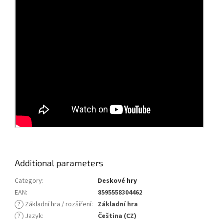
Additional parameters
Category
:
Deskové hry
EAN
:
8595558304462
?
Základní hra / rozšíření
:
Základní hra
?
Jazyk
:
Čeština (CZ)