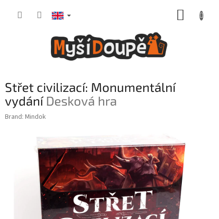
Skip
SHOPP
to
content
CART
Střet civilizací: Monumentální
vydání
Desková hra
Brand:
Mindok