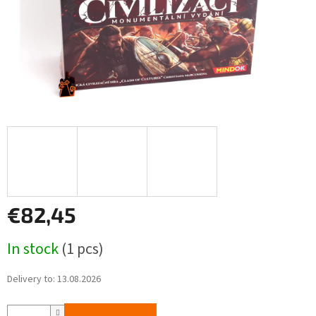
€82,45
Measure
In stock
(1 pcs)
price:
Delivery to:
13.08.2026