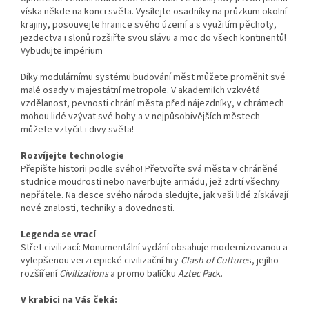
víska někde na konci světa. Vysílejte osadníky na průzkum okolní
krajiny, posouvejte hranice svého území a s využitím pěchoty,
jezdectva i slonů rozšiřte svou slávu a moc do všech kontinentů!
Vybudujte impérium
Díky modulárnímu systému budování měst můžete proměnit své
malé osady v majestátní metropole. V akademiích vzkvétá
vzdělanost, pevnosti chrání města před nájezdníky, v chrámech
mohou lidé vzývat své bohy a v nejpůsobivějších městech
můžete vztyčit i divy světa!
Rozvíjejte technologie
Přepište historii podle svého! Přetvořte svá města v chráněné
studnice moudrosti nebo naverbujte armádu, jež zdrtí všechny
nepřátele. Na desce svého národa sledujte, jak vaši lidé získávají
nové znalosti, techniky a dovednosti.
Legenda se vrací
Střet civilizací: Monumentální vydání obsahuje modernizovanou a
vylepšenou verzi epické civilizační hry
Clash of Culture
s, jejího
rozšíření
Civilizations
a promo balíčku
Aztec Pac
k.
V krabici na Vás čeká: