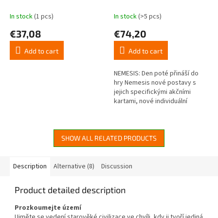
In stock
(1 pcs)
In stock
(>5 pcs)
€37,08
€74,20
Add to cart
Add to cart
NEMESIS: Den poté přináší do
hry Nemesis nové postavy s
jejich specifickými akčními
kartami, nové individuální
vlastnosti postav z původní hry
a hlavně nový herní režim. Po...
SHOW ALL RELATED PRODUCTS
Description
Alternative (8)
Discussion
Product detailed description
Prozkoumejte území
Ujměte se vedení starověké civilizace ve chvíli, kdy ji tvoří jediná