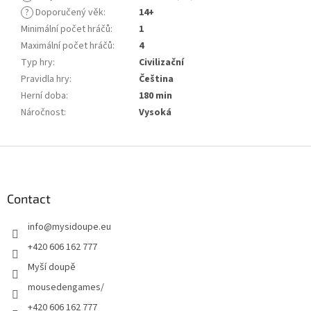
?
Doporučený věk
:
14+
Minimální počet hráčů
:
1
Maximální počet hráčů
:
4
Typ hry
:
Civilizační
Pravidla hry
:
Čeština
Herní doba
:
180 min
Náročnost
:
Vysoká
F
o
o
t
Contact
e
info
@
mysidoupe.eu
r
+420 606 162 777
Myší doupě
mousedengames/
+420 606 162 777