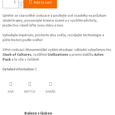
Add to cart
Ujměte se starověké civilizace a posílejte své osadníky na průzkum
okolní krajiny, posouvejte hranice území a s využitím pěchoty,
jezdectva i slonů šiřte svou slávu a moc.
Vybudujte impérium, postavte divy světa, rozvíjejte technologie a
pište historii podle svého!
Střet civilizací: Monumentální vydání obsahuje: základní vylepšenou hru
Clash of Cultures
, rozšíření
Civilizations
a promo balíčku
Aztec
Pack
a to vše v češtině.
Detailed information
ASK
WATCH
SHARE
Baleno s láskou