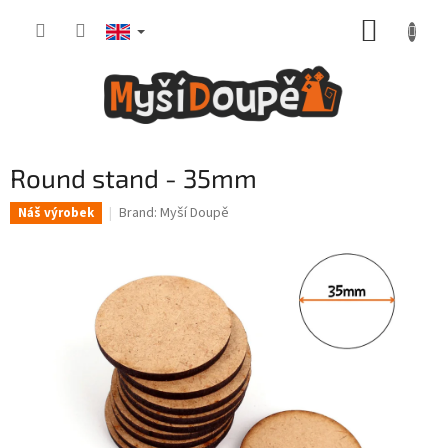
Skip
SHOPP
to
content
CART
Round stand - 35mm
Brand:
Myší Doupě
Náš výrobek