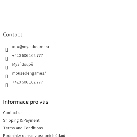
F
o
o
t
Contact
e
info
@
mysidoupe.eu
r
+420 606 162 777
Myší doupě
mousedengames/
+420 606 162 777
Informace pro vás
Contact us
Shipping & Payment
Terms and Conditions
Podmínky ochrany osobních údajů