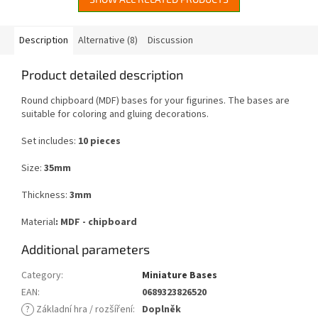
Description
Alternative (8)
Discussion
Product detailed description
Round chipboard (MDF) bases for your figurines. The bases are
suitable for coloring and gluing decorations.
Set includes:
10 pieces
Size:
35mm
Thickness:
3mm
Material
: MDF - chipboard
Additional parameters
Category
:
Miniature Bases
EAN
:
0689323826520
?
Základní hra / rozšíření
:
Doplněk