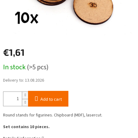
€1,61
Measure
In stock
(>5 pcs)
price:
Delivery to:
13.08.2026
Add to cart
Round stands for figurines. Chipboard (MDF), lasercut.
Set contains 10 pieces.