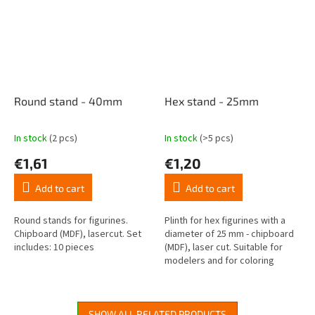
Round stand - 40mm
Hex stand - 25mm
In stock
(2 pcs)
In stock
(>5 pcs)
The
The
average
average
€1,61
€1,20
product
product
rating
rating
Add to cart
Add to cart
is
is
5,0
5,0
out
out
Round stands for figurines.
Plinth for hex figurines with a
of
of
Chipboard (MDF), lasercut. Set
diameter of 25 mm - chipboard
5
5
includes: 10 pieces
(MDF), laser cut. Suitable for
stars.
stars.
modelers and for coloring
figurines. Set includes: 10
pieces
SHOW ALL RELATED PRODUCTS