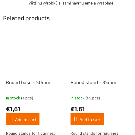
Většinu výrobků si sami navrhujeme a vyrábíme.
Related products
Round base - 50mm
Round stand - 35mm
In stock
(4 pcs)
In stock
(>5 pcs)
The
The
average
average
€1,61
€1,61
product
product
rating
rating
Add to cart
Add to cart
is
is
5,0
5,0
out
out
Round stands for figurines.
Round stands for figurines.