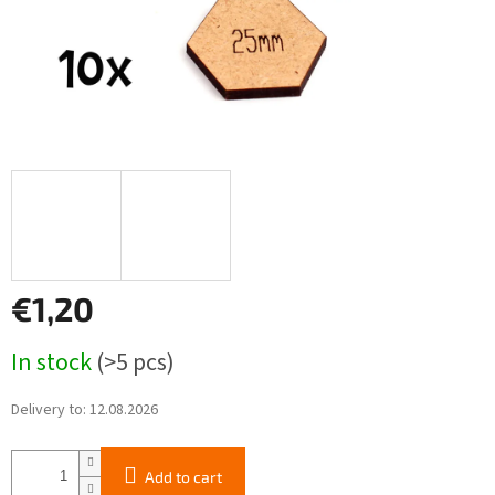
€1,20
Measure
In stock
(>5 pcs)
price:
Delivery to:
12.08.2026
Add to cart