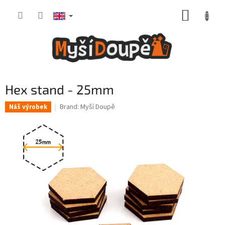
Skip
SHOPP
to
content
CART
Hex stand - 25mm
Brand:
Myší Doupě
Náš výrobek