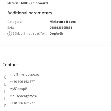
Material
: MDF - chipboard
Additional parameters
Category
:
Miniature Bases
EAN
:
0689323825851
?
Základní hra / rozšíření
:
Doplněk
F
o
o
t
Contact
e
info
@
mysidoupe.eu
r
+420 606 162 777
Myší doupě
mousedengames/
+420 606 162 777