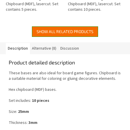
of
of
Chipboard (MDF), lasercut. Set
Chipboard (MDF), lasercut. Set
5
5
contains 5 pieces.
contains 10 pieces.
stars.
stars.
SHOW ALL RELATED PRODUCTS
Description
Alternative (8)
Discussion
Product detailed description
These bases are also ideal for board game figures. Chipboard is
a suitable material for coloring or gluing decorative elements.
Hex chipboard (MDF) bases.
Set includes:
10 pieces
Size:
25mm
Thickness:
3mm