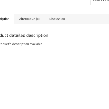
logického rozmachu 19.
kusy dřeva
 v Sasku,...
nástroje i j
ription
Alternative (8)
Discussion
duct detailed description
roduct's description available