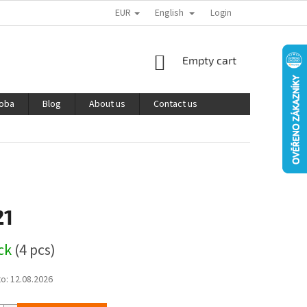
EUR
English
PODMÍNKY OCHRANY OSOBNÍCH ÚDAJŮ
REKLAMACE A VRÁCENÍ ZBOŽÍ
Login
SHOPPING
Empty cart
CART
roba
Blog
About us
Contact us
21
ock
(4 pcs)
to:
12.08.2026