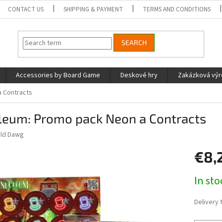
CONTACT US
SHIPPING & PAYMENT
TERMS AND CONDITIONS
SEARCH
Accessories by Board Game
Deskové hry
Zakázková vý
 Contracts
leum: Promo pack Neon a Contracts
ld Dawg
€8,
Measure
In st
price:
Delivery 