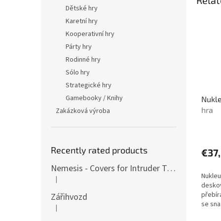
Dětské hry
Karetní hry
Kooperativní hry
Párty hry
Rodinné hry
Sólo hry
Strategické hry
Gamebooky / Knihy
Nukl
hra
Zakázková výroba
Recently rated products
€37
Nemesis - Covers for Intruder Tokens (variants also for expansion / Lockdown)
Nukleu
|
The product rating is 4 out of 5 stars.
deskov
přebíra
Zářihvozd
se sna
|
The product rating is 5 out of 5 stars.
ekono