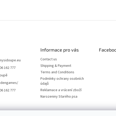
Informace pro vás
Facebo
Contact us
mysidoupe.eu
Shipping & Payment
06 162 777
Terms and Conditions
doupě
Podmínky ochrany osobních
dengames/
údajů
Reklamace a vrácení zboží
06 162 777
Narozeniny Starého psa