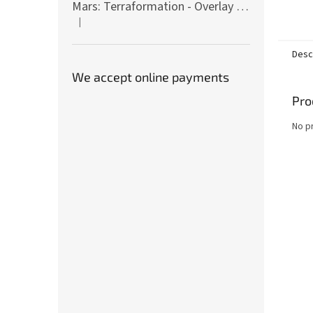
techno
Mars: Terraformation - Overlay on colony tiles
století
|
The product rating is 5 out of 5 stars.
Desc
We accept online payments
Pro
No p