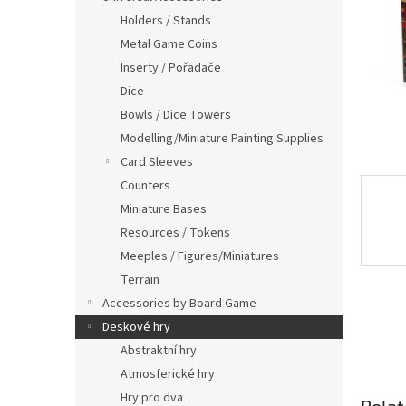
Holders / Stands
Metal Game Coins
Inserty / Pořadače
Dice
Bowls / Dice Towers
Modelling/Miniature Painting Supplies
Card Sleeves
Counters
Miniature Bases
Resources / Tokens
Meeples / Figures/Miniatures
Terrain
Accessories by Board Game
Deskové hry
Abstraktní hry
Atmosferické hry
Hry pro dva
Relat