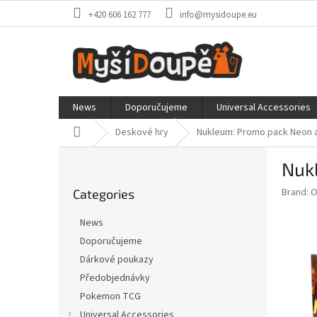
Skip
+420 606 162 777
info@mysidoupe.eu
to
content
News
Doporučujeme
Universal Accessories
Home
Deskové hry
Nukleum: Promo pack Neon a
S
Nuk
i
Skip
d
Brand:
O
Categories
categories
e
b
News
a
Doporučujeme
r
Dárkové poukazy
Předobjednávky
Pokemon TCG
Universal Accessories