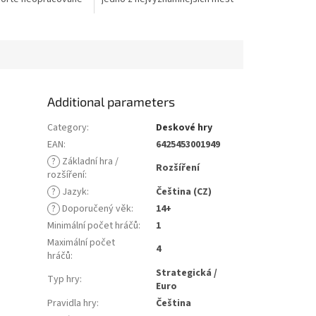
 v nábytek, hudební
středověké Evropy. Jako hlava
iné domácí náčiní,...
jedné z tehdejších vlivných...
Additional parameters
Category
:
Deskové hry
EAN
:
6425453001949
?
Základní hra /
Rozšíření
rozšíření
:
?
Jazyk
:
Čeština (CZ)
?
Doporučený věk
:
14+
Minimální počet hráčů
:
1
Maximální počet
4
hráčů
:
Strategická /
Typ hry
:
Euro
Pravidla hry
:
Čeština