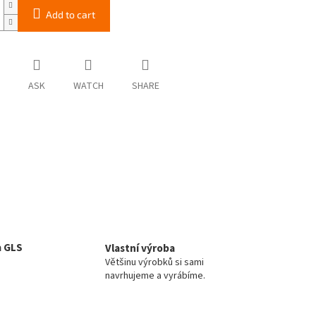
Add to cart
ASK
WATCH
SHARE
a GLS
Vlastní výroba
Většinu výrobků si sami
navrhujeme a vyrábíme.