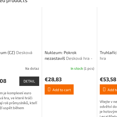
eum (CZ)
Desková
Nukleum: Pokrok
Truhlaříci
nezastavíš
Desková hra -
hra
rozšíření
Na dotaz
In stock
(1 pcs)
€28,83
€53,58
,08
DETAIL
Add to cart
Add t
m je komplexní euro
á hra, ve které hráči
Vítejte v n
jí roli průmyslníků, kteří
odvětví do
ží uspět během
je hotový
mického a
Lesa! Přet