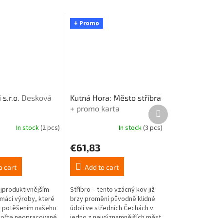
+ Promo
 s.r.o.
Desková
Kutná Hora: Město stříbra
+ promo karta
Next
product
In stock
(2 pcs)
In stock
(3 pcs)
The
average
€61,83
product
rating
is
o cart
Add to cart
5,0
out
ejproduktivnějším
Stříbro – tento vzácný kov již
of
mácí výroby, které
brzy promění původně klidné
5
m potěšením našeho
údolí ve středních Čechách v
stars.
vořte neopracované
jedno z nejvýznamnějších měst