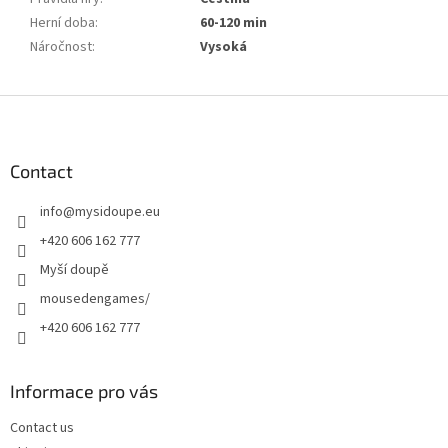
Herní doba
:
60-120 min
Náročnost
:
Vysoká
F
o
o
t
Contact
e
info
@
mysidoupe.eu
r
+420 606 162 777
Myší doupě
mousedengames/
+420 606 162 777
Informace pro vás
Contact us