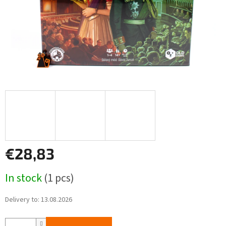
€28,83
Measure
In stock
(1 pcs)
price:
Delivery to:
13.08.2026