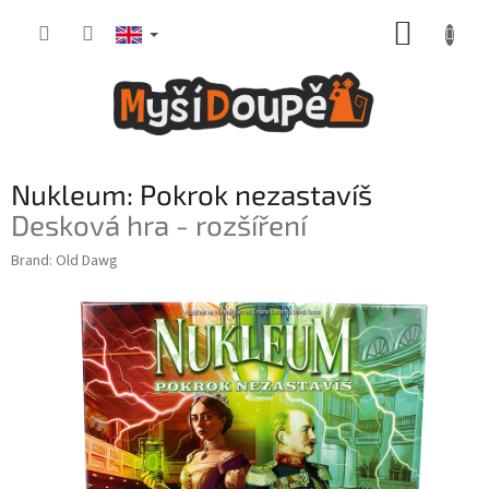
Skip
SHOPP
to
content
CART
Nukleum: Pokrok nezastavíš
Desková hra - rozšíření
Brand:
Old Dawg