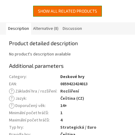
století v Sasku,...
SHOW ALL RELATED PRODUCTS
Description
Alternative (8)
Discussion
Product detailed description
No product's description available
Additional parameters
Category
:
Deskové hry
EAN
:
0859422424013
?
Základní hra / rozšíření
:
Rozšíření
?
Jazyk
:
Čeština (CZ)
?
Doporučený věk
:
14+
Minimální počet hráčů
:
1
Maximální počet hráčů
:
4
Typ hry
:
Strategická / Euro
Pravidla hry
:
Čeština