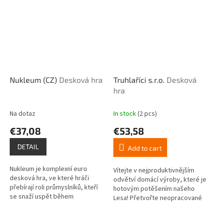
Nukleum (CZ)
Desková hra
Truhlaříci s.r.o.
Desková
hra
Na dotaz
In stock
(2 pcs)
€37,08
€53,58
DETAIL
Add to cart
Nukleum je komplexní euro
Vítejte v nejproduktivnějším
desková hra, ve které hráči
odvětví domácí výroby, které je
přebírají roli průmyslníků, kteří
hotovým potěšením našeho
se snaží uspět během
Lesa! Přetvořte neopracované
ekonomického a
kusy dřeva v nábytek, hudební
technologického rozmachu 19.
nástroje i jiné domácí náčiní,...