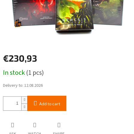
€230,93
Measure
In stock
(1 pcs)
price:
Delivery to:
12.08.2026
Add to cart