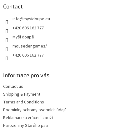
t
Contact
e
info
@
mysidoupe.eu
r
+420 606 162 777
Myší doupě
mousedengames/
+420 606 162 777
Informace pro vás
Contact us
Shipping & Payment
Terms and Conditions
Podmínky ochrany osobních údajů
Reklamace a vrácení zboží
Narozeniny Starého psa