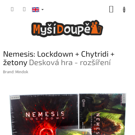
Skip
SHOPP
to
content
CART
Nemesis: Lockdown + Chytridi +
žetony
Desková hra - rozšíření
Brand:
Mindok