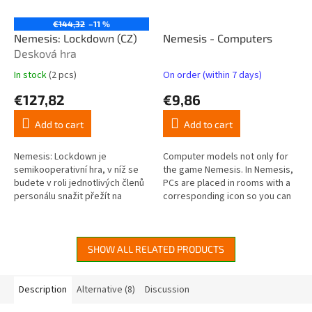
€144,32
–11 %
Nemesis: Lockdown (CZ)
Nemesis - Computers
Desková hra
In stock
(2 pcs)
On order (within 7 days)
The
The
average
average
€127,82
€9,86
product
product
rating
rating
Add to cart
Add to cart
is
is
5,0
5,0
out
out
Nemesis: Lockdown je
Computer models not only for
of
of
semikooperativní hra, v níž se
the game Nemesis. In Nemesis,
5
5
budete v roli jednotlivých členů
PCs are placed in rooms with a
stars.
stars.
personálu snažit přežít na
corresponding icon so you can
základně na Marsu infiltrované
immediately see where a PC
nepřátelskými mimozemskými...
action is available. But they...
SHOW ALL RELATED PRODUCTS
Description
Alternative (8)
Discussion