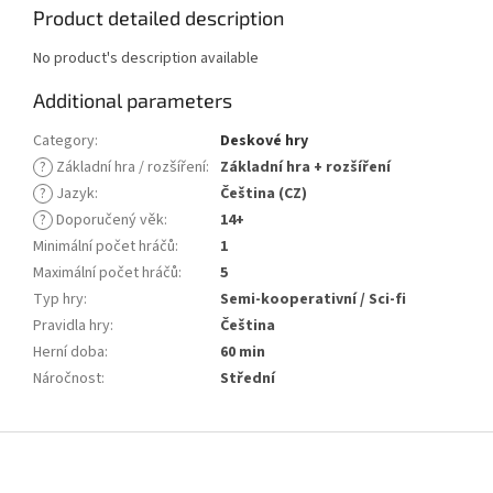
Product detailed description
No product's description available
Additional parameters
Category
:
Deskové hry
?
Základní hra / rozšíření
:
Základní hra + rozšíření
?
Jazyk
:
Čeština (CZ)
?
Doporučený věk
:
14+
Minimální počet hráčů
:
1
Maximální počet hráčů
:
5
Typ hry
:
Semi-kooperativní / Sci-fi
Pravidla hry
:
Čeština
Herní doba
:
60 min
Náročnost
:
Střední
F
o
o