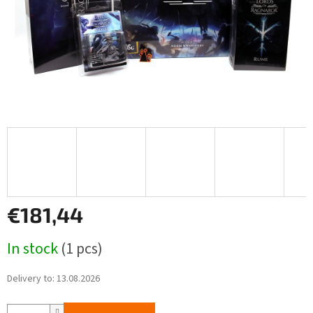
€181,44
Measure
In stock
(1 pcs)
price:
Delivery to:
13.08.2026