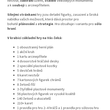
nestvůr,
zabírání
území,
stavbě
velkolepých monumentů
a k
souboji
s arcinepřítelem.
Silnými stránkami
hry jsou detailní figurky, zasazení a široká
nabídka vašich možností, která dává prostor pro
bohaté
plánování
a
strategie
. Hra obsahuje i variantu pro
sólo
hraní
.
V krabici základní hry na Vás čeká:
1 oboustranný herní plán
1 akční kruh
1 kartu arcinepřítele
4 dvouvrstvé hráčské desky
2 speciální plastové kostky
5 destiček hrdinů
6 karet nestvůr
7 kartonových figurek chrámů
8 žetonů říší
3 čtyřdílné plastové monumenty
56 plastových figurek ve vysoké kvalitě
140 žetonů a ukazatelů
210+ karet
1 pravidla pro hru 2–4 hráčů a 1 pravidla pro sólovou hru