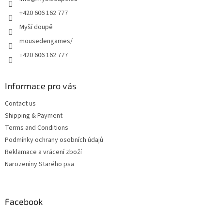
r
+420 606 162 777
Myší doupě
mousedengames/
+420 606 162 777
Informace pro vás
Contact us
Shipping & Payment
Terms and Conditions
Podmínky ochrany osobních údajů
Reklamace a vrácení zboží
Narozeniny Starého psa
Facebook