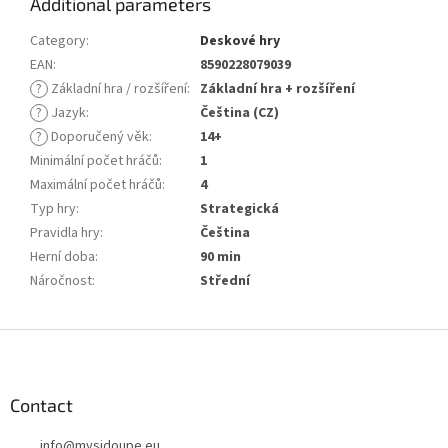
Additional parameters
Category
:
Deskové hry
EAN
:
8590228079039
?
Základní hra / rozšíření
:
Základní hra + rozšíření
?
Jazyk
:
Čeština (CZ)
?
Doporučený věk
:
14+
Minimální počet hráčů
:
1
Maximální počet hráčů
:
4
Typ hry
:
Strategická
Pravidla hry
:
Čeština
Herní doba
:
90 min
Náročnost
:
Střední
F
o
o
t
Contact
e
info
@
mysidoupe.eu