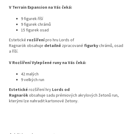
V
Terrain Expansion na Vás čeká:
9 figurek říší
9 figurek chrámů
15 figurek osad
Estetické
rozšíření
pro hru
Lords of
Ragnarök obsahuje
detailně
zpracované
figurky
chrámů, osad
a říší.
V Rozšíření Vylepšené runy na Vás čeká:
42 malých
9 velkých run
Estetické
rozšíření hry
Lords od
Ragnarök
obsahuje sadu prémiových akrylových žetonů run,
kterými lze nahradit kartonové žetony.