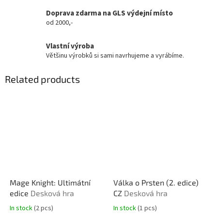
Doprava zdarma na GLS výdejní místo
od 2000,-
Vlastní výroba
Většinu výrobků si sami navrhujeme a vyrábíme.
Related products
Mage Knight: Ultimátní
Válka o Prsten (2. edice)
edice
Desková hra
CZ
Desková hra
In stock
(2 pcs)
In stock
(1 pcs)
The
The