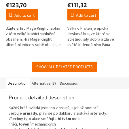
average
average
€123,70
€111,32
product
product
rating
rating
Add to cart
Add to cart
is
is
4,5
4,5
out
out
Užijte si hru Mage Knight naplno
Válka o Prsten je epická
of
of
v této velké krabici naplněné
desková hra, ve které se
5
5
obsahem. Hra Mage Knight:
střetnou síly dobra a zla ve
stars.
stars.
Ultimátní edice v sobě obsahuje
světě ledendárního Pána
základní kompletní hru Mage
prstenů od J.R.R. Tolkiena.
Knight, rozšíření Ztracená...
Jedna z hráčů se ujme
svobodných národů...
SHOW ALL RELATED PRODUCTS
Description
Alternative (8)
Discussion
Product detailed description
Každý hráč ovládá jednoho z hrdinů, s jehož pomocí
verbuje
armády
, plaví se po dakkaru a získává artefakty.
Všechny tyto akce směřují k
bitvám
mezi
hráči,
lovení
mechanických