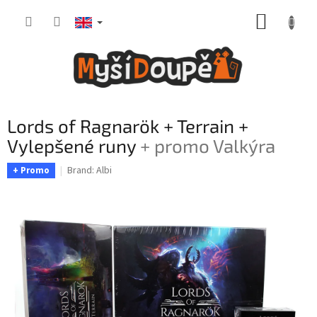
Skip
SHOPP
to
content
CART
Lords of Ragnarök + Terrain +
Vylepšené runy
+ promo Valkýra
Brand:
Albi
+ Promo