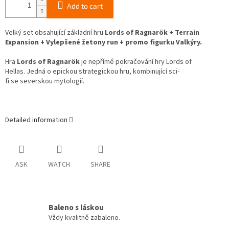
Add to cart
Velký set obsahující základní hru
Lords of Ragnarök + Terrain
Expansion + Vylepšené žetony run + promo figurku Valkýry.
Hra
Lords of Ragnarök
je nepřímé pokračování hry Lords of
Hellas. Jedná o epickou strategickou hru, kombinující sci-
fi se severskou mytologií.
Detailed information
ASK
WATCH
SHARE
Baleno s láskou
Vždy kvalitně zabaleno.