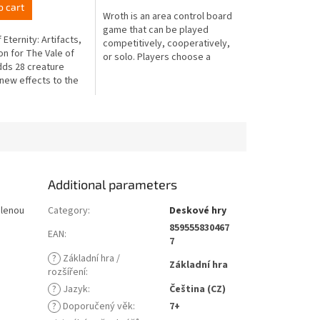
o cart
Wroth is an area control board
game that can be played
 Eternity: Artifacts,
competitively, cooperatively,
on for The Vale of
or solo. Players choose a
dds 28 creature
faction and vie for control of
 new effects to the
the island of Wroth by...
ll as artifacts that
t during...
Additional parameters
šlenou
Category
:
Deskové hry
859555830467
EAN
:
7
?
Základní hra /
Základní hra
rozšíření
:
?
Jazyk
:
Čeština (CZ)
?
Doporučený věk
:
7+