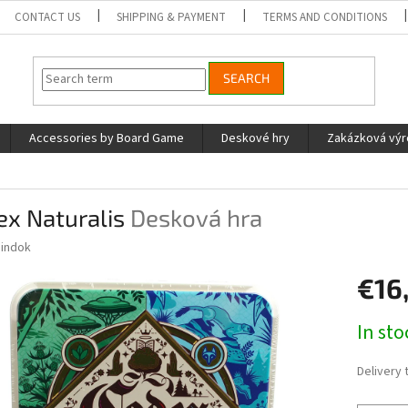
CONTACT US
SHIPPING & PAYMENT
TERMS AND CONDITIONS
SEARCH
Accessories by Board Game
Deskové hry
Zakázková vý
ex Naturalis
Desková hra
indok
€16
Measure
In st
price:
Delivery 