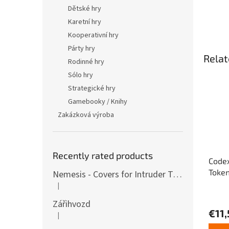
Dětské hry
Karetní hry
Kooperativní hry
Párty hry
Relat
Rodinné hry
Sólo hry
Strategické hry
Gamebooky / Knihy
Zakázková výroba
Recently rated products
Codex
Toke
Nemesis - Covers for Intruder Tokens (variants also for expansion / Lockdown)
|
The product rating is 4 out of 5 stars.
The
Zářihvozd
avera
€11,
produ
|
The product rating is 5 out of 5 stars.
rating