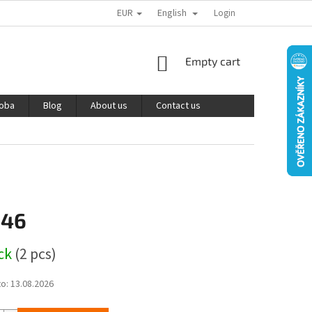
EUR
English
PODMÍNKY OCHRANY OSOBNÍCH ÚDAJŮ
REKLAMACE A VRÁCENÍ ZBOŽÍ
Login
SHOPPING
Empty cart
CART
roba
Blog
About us
Contact us
,46
ock
(2 pcs)
to:
13.08.2026