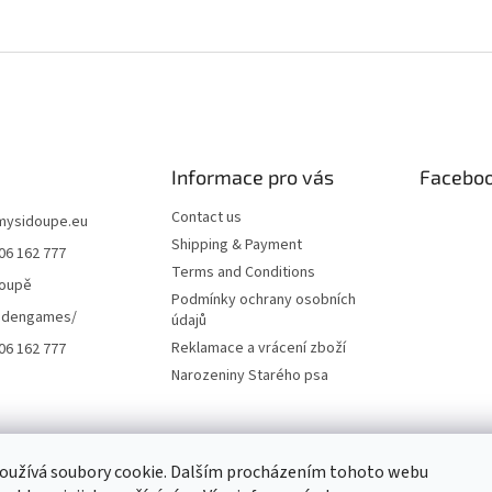
Informace pro vás
Facebo
Contact us
mysidoupe.eu
Shipping & Payment
06 162 777
Terms and Conditions
doupě
Podmínky ochrany osobních
dengames/
údajů
Reklamace a vrácení zboží
06 162 777
Narozeniny Starého psa
oužívá soubory cookie. Dalším procházením tohoto webu