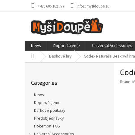
Skip
+420 606 162 777
info@mysidoupe.eu
to
content
News
Doporučujeme
Universal Accessories
Home
Deskové hry
Codex Naturalis
Desková hra
S
Cod
i
Skip
d
Brand:
M
Categories
categories
e
b
News
a
Doporučujeme
r
Dárkové poukazy
Předobjednávky
Pokemon TCG
Universal Accessories