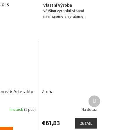
a GLS
Vlastní výroba
Většinu výrobků si sami
navrhujeme a vyrábíme.
nosti: Artefakty
Zloba
Next
product
In stock
(1 pcs)
Na dotaz
€61,83
DETAIL