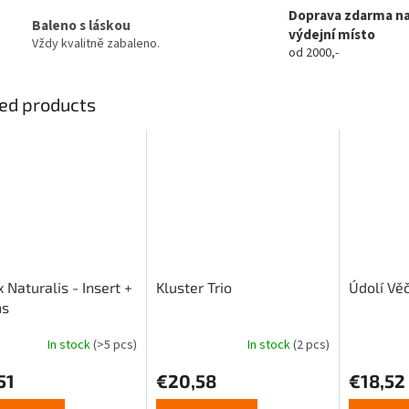
Doprava zdarma n
Baleno s láskou
výdejní místo
Vždy kvalitně zabaleno.
od 2000,-
ed products
 Naturalis - Insert +
Kluster Trio
Údolí Věč
ns
In stock
(>5 pcs)
In stock
(2 pcs)
ge
51
€20,58
€18,52
ct