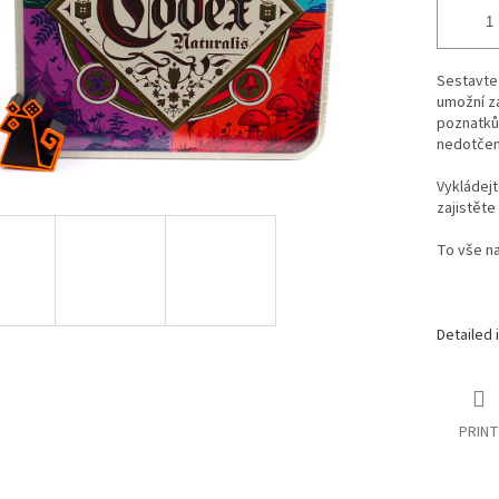
Sestavte 
umožní
z
poznatků
nedotčen
Vykládejt
zajistěte
To vše n
Detailed 
PRINT