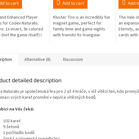
dd to cart
Add to cart
Add t
 and Enhanced Player
Kluster Trio is an incredibly fun
The Vale of
 for Codex Naturalis.
magnet game, perfect for
an expansi
ns: 1x insert, 9x colored
family time and game nights
Eternity, a
 (not the game itself) I
with friends! Its triangular
cards with
igning the insert for the
magnets allow for more
deck, as we
 edition.
precise control of magnetic...
players draf
ription
Alternative (8)
Discussion
duct detailed description
 Naturalis je společenská hra pro 2 až 4 hráče, v níž vítězí ten, kdo promy
inaci svých karet promění v nejvíce vítězných bodů.
abici na Vás čeká:
102 karet
9 žetonů
1 počítadlo bodů
česká a slovenská pravidla hry