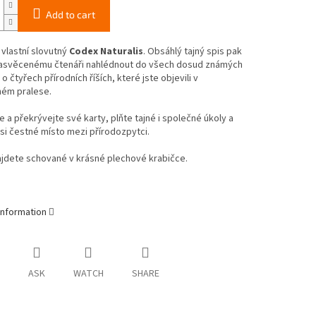
Add to cart
vlastní slovutný
Codex Naturalis
. Obsáhlý tajný spis pak
asvěcenému čtenáři nahlédnout do všech dosud známých
 o čtyřech
přírodních říších, které jste objevili v
ém pralese.
e a překrývejte své karty, plňte tajné i společné úkoly a
 si čestné místo mezi přírodozpytci.
ajdete schované v krásné plechové krabičce.
information
ASK
WATCH
SHARE