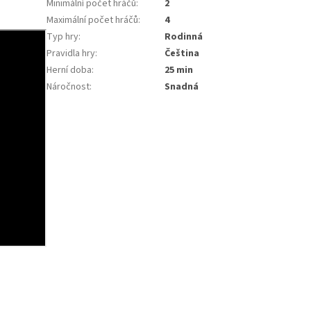
Minimální počet hráčů
:
2
Maximální počet hráčů
:
4
Typ hry
:
Rodinná
Pravidla hry
:
Čeština
Herní doba
:
25 min
Náročnost
:
Snadná