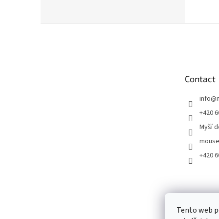
F
o
o
t
e
Contact
r
info
@
+420 6
Myší 
mouse
+420 6
Tento web p