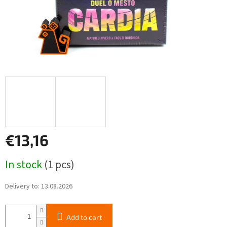
€13,16
Measure
In stock
(1 pcs)
price:
Delivery to:
13.08.2026
Add to cart