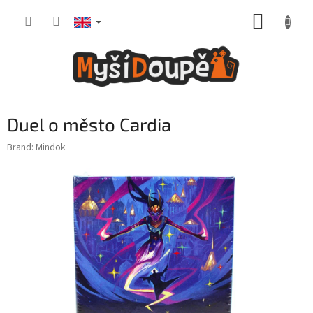
Skip
SHOPP
to
content
CART
Duel o město Cardia
Brand:
Mindok