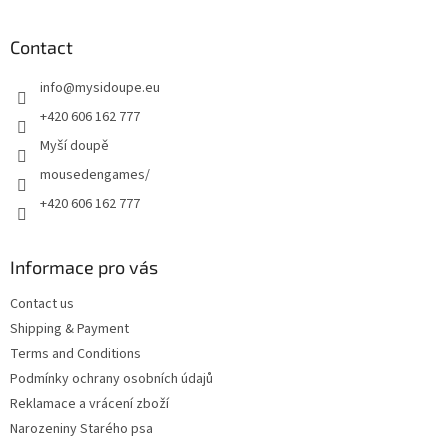
o
o
t
Contact
e
info
@
mysidoupe.eu
r
+420 606 162 777
Myší doupě
mousedengames/
+420 606 162 777
Informace pro vás
Contact us
Shipping & Payment
Terms and Conditions
Podmínky ochrany osobních údajů
Reklamace a vrácení zboží
Narozeniny Starého psa