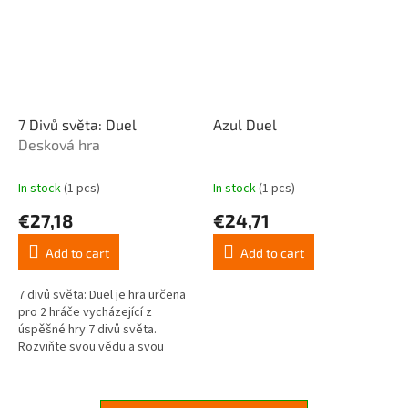
7 Divů světa: Duel
Azul Duel
Desková hra
In stock
(1 pcs)
In stock
(1 pcs)
€27,18
€24,71
Add to cart
Add to cart
7 divů světa: Duel je hra určena
pro 2 hráče vycházející z
úspěšné hry 7 divů světa.
Rozviňte svou vědu a svou
armádu, postavte vznešené
budovy a veďte svou civilizaci
k...