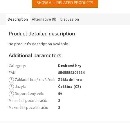
SHOW ALL RELATED PRODUCTS
Description
Alternative (8)
Discussion
Product detailed description
No product's description available
Additional parameters
Category
:
Deskové hry
EAN
:
8595558306664
?
Základní hra / rozšíření
:
Základní hra
?
Jazyk
:
Čeština (CZ)
?
Doporučený věk
:
9+
Minimální počet hráčů
:
2
Maximální počet hráčů
:
2
F