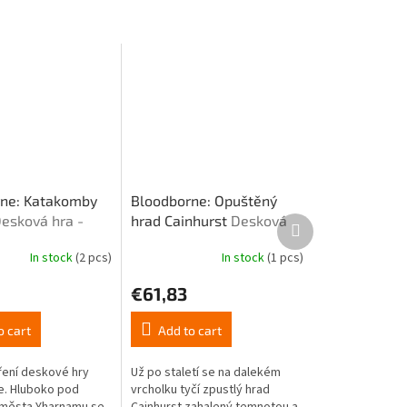
ne: Katakomby
Bloodborne: Opuštěný
esková hra -
hrad Cainhurst
Desková
Next
product
hra - rozšíření
In stock
(2 pcs)
In stock
(1 pcs)
The
average
€61,83
product
rating
is
o cart
Add to cart
5,0
out
íření deskové hry
Už po staletí se na dalekém
of
e. Hluboko pod
vrcholku tyčí zpustlý hrad
5