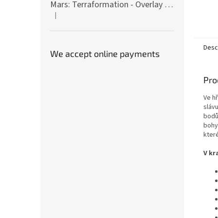
Mars: Terraformation - Overlay on colony tiles
|
The product rating is 5 out of 5 stars.
Desc
We accept online payments
Pro
Ve h
slávu
bodů
bohy 
kter
V kr