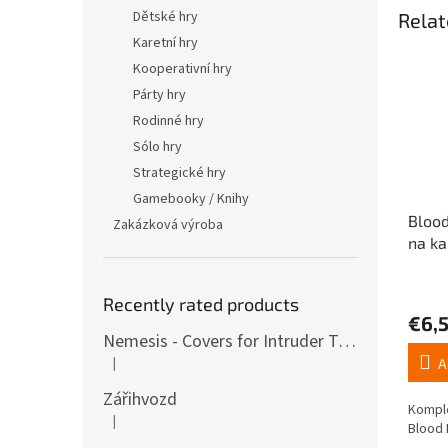
Dětské hry
Relat
Karetní hry
Kooperativní hry
Párty hry
Rodinné hry
Sólo hry
Strategické hry
Gamebooky / Knihy
Blood
Zakázková výroba
na ka
Recently rated products
€6,
Nemesis - Covers for Intruder Tokens (variants also for expansion / Lockdown)
|
A
The product rating is 4 out of 5 stars.
Zářihvozd
Komple
|
The product rating is 5 out of 5 stars.
Blood 