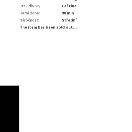
Pravidla hry
:
Čeština
Herní doba
:
90 min
Náročnost
:
Střední
The item has been sold out…