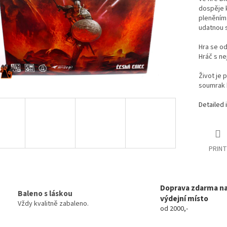
dospěje k
pleněním 
udatnou s
Hra se od
Hráč s ne
Život je 
soumrak b
Detailed 
PRINT
Doprava zdarma n
Baleno s láskou
výdejní místo
Vždy kvalitně zabaleno.
od 2000,-