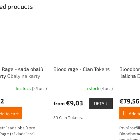
ed products
 Rage - sada obalů
Blood rage - Clan Tokens
Bloodbor
rty
Obaly na karty
Kalicha
D
rozšíření
In stock
(>5 pcs)
In stock
(4 pcs)
The
average
52
€79,56
product
€9,03
from
DETAIL
rating
is
dd to cart
Add t
3D Clan Tokens.
4,8
out
tní sada obalů pro
První rozš
of
Rage (základní hra).
Bloodborn
5