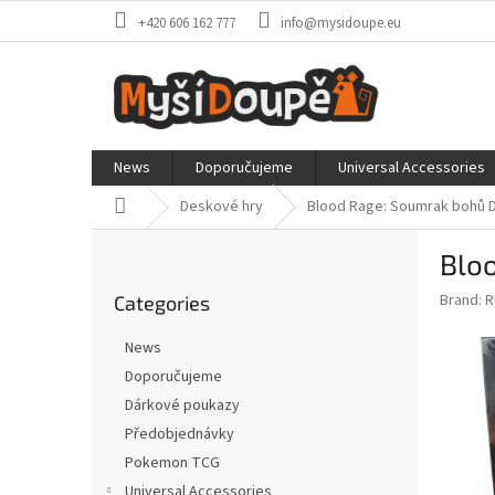
Skip
+420 606 162 777
info@mysidoupe.eu
to
content
News
Doporučujeme
Universal Accessories
Home
Deskové hry
Blood Rage: Soumrak bohů
S
Blo
i
Skip
d
Brand:
R
Categories
categories
e
b
News
a
Doporučujeme
r
Dárkové poukazy
Předobjednávky
Pokemon TCG
Universal Accessories