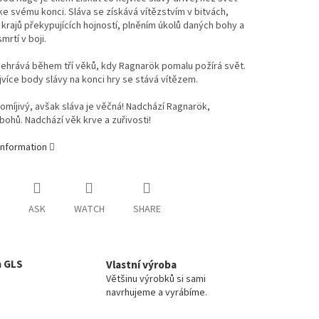
e svému konci. Sláva se získává vítězstvím v bitvách,
krajů překypujících hojností, plněním úkolů daných bohy a
mrtí v boji.
ehrává během tří věků, kdy Ragnarök pomalu požírá svět.
jvíce body slávy na konci hry se stává vítězem.
pomíjivý, avšak sláva je věčná! Nadchází Ragnarök,
ohů. Nadchází věk krve a zuřivosti!
information
ASK
WATCH
SHARE
a GLS
Vlastní výroba
Většinu výrobků si sami
navrhujeme a vyrábíme.