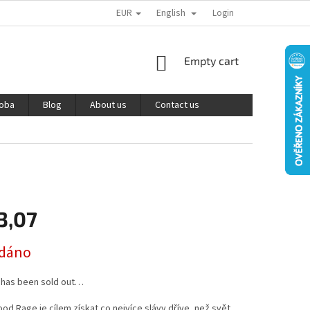
EUR
English
PODMÍNKY OCHRANY OSOBNÍCH ÚDAJŮ
REKLAMACE A VRÁCENÍ ZBOŽÍ
Login
SHOPPING
Empty cart
CART
roba
Blog
About us
Contact us
3,07
dáno
 has been sold out…
ood Rage je cílem získat co nejvíce slávy dříve, než svět