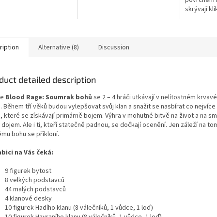
povrchem 
stars.
skrývají kli
katakomb K
podzemní 
strašlivými
ription
Alternative (8)
Discussion
duct detailed description
ře
Blood Rage:
Soumrak bohů
se 2 – 4 hráči utkávají v nelítostném krvav
. Během tří věků budou vylepšovat svůj klan a snažit se nasbírat co nejvíce
, které se získávají primárně bojem. Výhra v mohutné bitvě na život a na sm
dojem. Ale i ti, kteří statečně padnou, se dočkají ocenění. Jen záleží na to
ému bohu se přikloní.
abici na Vás čeká:
9 figurek bytost
8 velkých podstavců
44 malých podstavců
4 klanové desky
10 figurek Hadího klanu (8 válečníků, 1 vůdce, 1 loď)