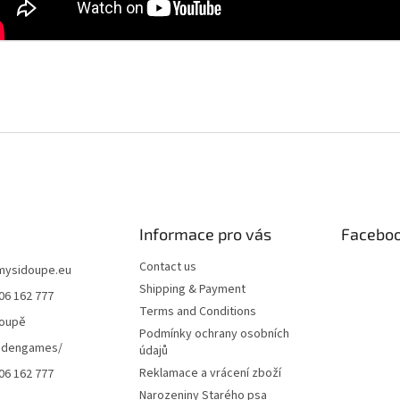
Informace pro vás
Facebo
Contact us
mysidoupe.eu
Shipping & Payment
06 162 777
Terms and Conditions
doupě
Podmínky ochrany osobních
dengames/
údajů
Reklamace a vrácení zboží
06 162 777
Narozeniny Starého psa