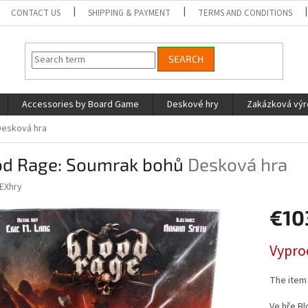
CONTACT US
SHIPPING & PAYMENT
TERMS AND CONDITIONS
SEARCH
Accessories by Board Game
Deskové hry
Zakázková vý
Desková hra
od Rage: Soumrak bohů
Desková hra
EXhry
€10
Measure
Vypro
price:
The item
Ve hře Bl