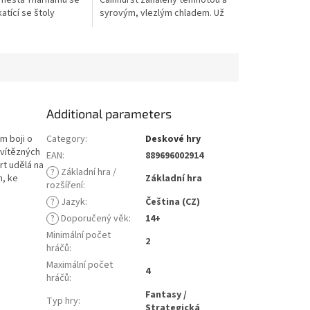
města Yharnamu se
Cainhurst zahalený temnotou a
stars.
katící se štoly
syrovým, vlezlým chladem. Už
alicha, rozsáhlé
je tomu dávno, co válečníci
ruiny obývané
paktu Popravčích pochodovali
 bestiemi...
jeho...
Additional parameters
ém boji o
Category
:
Deskové hry
 vítězných
EAN
:
889696002914
rt udělá na
?
Základní hra /
m, ke
Základní hra
rozšíření
:
?
Jazyk
:
Čeština (CZ)
?
Doporučený věk
:
14+
Minimální počet
2
hráčů
:
Maximální počet
4
hráčů
:
Fantasy /
Typ hry
:
Strategická