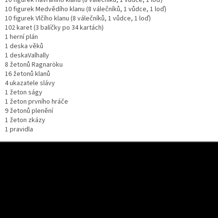
10 figurek Havraního klanu (8 válečníků, 1 vůdce, 1 loď)
10 figurek Medvědího klanu (8 válečníků, 1 vůdce, 1 loď)
10 figurek Vlčího klanu (8 válečníků, 1 vůdce, 1 loď)
102 karet (3 balíčky po 34 kartách)
1 herní plán
1 deska věků
1 deskaValhally
8 žetonů Ragnaröku
16 žetonů klanů
4 ukazatele slávy
1 žeton ságy
1 žeton prvního hráče
9 žetonů plenění
1 žeton zkázy
1 pravidla