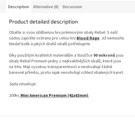
Description
Alternative (8)
Discussion
Product detailed description
Obalte si svou oblíbenou hru prémiovými obaly Rebel. S naší
sadou zajistíte ochranu pro celou hru
Blood Rage
. Již nemusíte
hledat kolik a jakých druhů obalů potřebujete.
Díky použitým kvalitních materiálům a tloušťce
90 mikronů
jsou
obaly Rebel Premium jedny z nejkvalitnějších obalů, které jsou
na trhu. Mají vysokou transparentnost a neobsahují žádné
barevné příměsi, proto nijak neovlivňují vzhled obalených karet.
Sada obsahuje:
200ks
Mini American Premium (41x63mm)
F
o
o