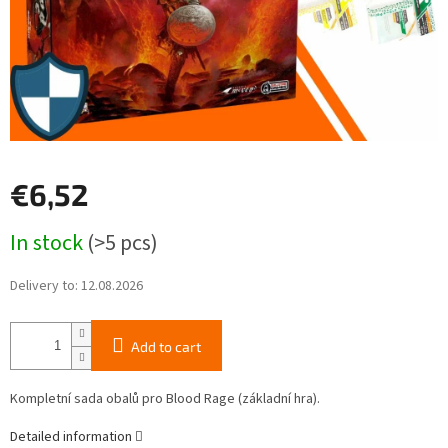
€6,52
Measure
In stock
(>5 pcs)
price:
Delivery to:
12.08.2026
Add to cart
Kompletní sada obalů pro Blood Rage (základní hra).
Detailed information