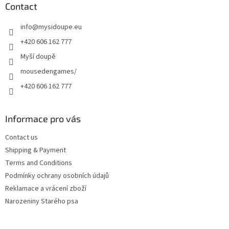
t
Contact
e
info
@
mysidoupe.eu
r
+420 606 162 777
Myší doupě
mousedengames/
+420 606 162 777
Informace pro vás
Contact us
Shipping & Payment
Terms and Conditions
Podmínky ochrany osobních údajů
Reklamace a vrácení zboží
Narozeniny Starého psa