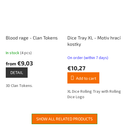
Blood rage - Clan Tokens
Dice Tray XL - Motiv hrací
kostky
In stock
(4 pcs)
The
On order (within 7 days)
average
€9,03
from
product
€10,27
rating
DETAIL
is
Add to cart
4,8
3D Clan Tokens.
out
XL Dice Rolling Tray with Rolling
of
Dice Logo
5
stars.
SHOW ALL RELATED PRODUCTS