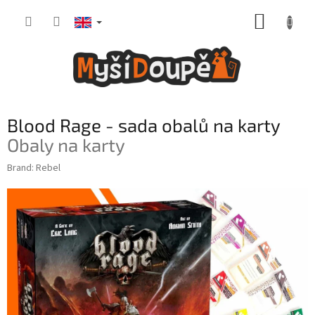
Skip
SHOPP
to
content
CART
Blood Rage - sada obalů na karty
Obaly na karty
Brand:
Rebel