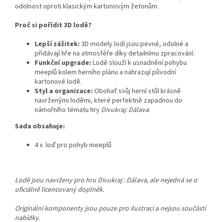
odolnost oproti klasickým kartonovým žetonům.
Proč si pořídit 3D lodě?
Lepší zážitek:
3D modely lodí jsou pevné, odolné a
přidávají hře na atmosféře díky detailnímu zpracování.
Funkční upgrade:
Lodě slouží k usnadnění pohybu
meeplů kolem herního plánu a nahrazují původní
kartonové lodě.
Styl a organizace:
Obohať svůj herní stůl krásně
navrženými loděmi, které perfektně zapadnou do
námořního tématu hry
Divukraj: Dálava
.
Sada obsahuje:
4 x loď pro pohyb meeplů
Lodě jsou navrženy pro hru Divukraj : Dálava, ale nejedná se o
oficiálně licencovaný doplněk.
Originální komponenty jsou pouze pro ilustraci a nejsou součástí
nabídky.