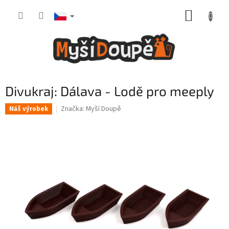
Přejít
NÁKUP
na
obsah
KOŠÍK
Divukraj: Dálava - Lodě pro meeply
Značka:
Myší Doupě
Náš výrobek