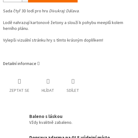
Sada čtyř 3D lodí pro hru
Divukraj: Dálava
.
Lodě nahrazují kartonové žetony a slouží k pohybu meeplů kolem
herního plánu.
Vylepši vizuální stránku hry s tímto krásným doplňkem!
Detailní informace
ZEPTAT SE
HLÍDAT
SDÍLET
Baleno s láskou
Vždy kvalitně zabaleno.
Doprava zdarma na GLS výdejní místo