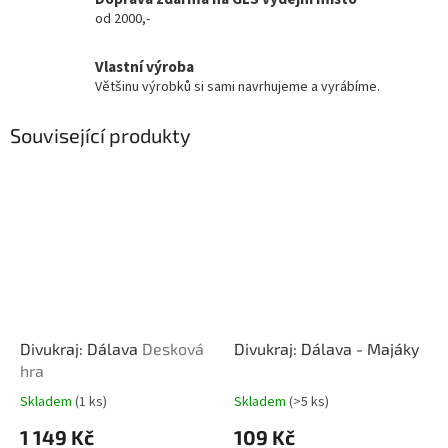
od 2000,-
Vlastní výroba
Většinu výrobků si sami navrhujeme a vyrábíme.
Související produkty
Divukraj: Dálava
Desková
Divukraj: Dálava - Majáky
hra
Skladem
(1 ks)
Skladem
(>5 ks)
Průměrné
Průměrné
hodnocení
hodnocení
1 149 Kč
109 Kč
produktu
produktu