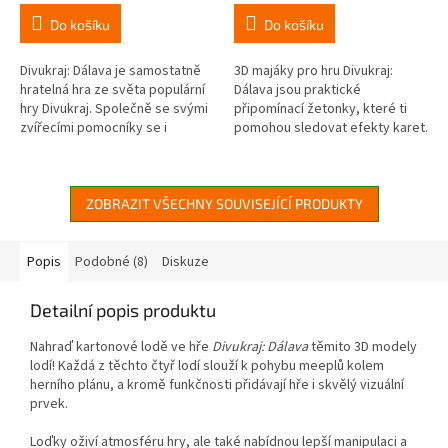
je
je
Do košíku
Do košíku
5,0
5,0
z
z
5
5
Divukraj: Dálava je samostatně
3D majáky pro hru Divukraj:
hvězdiček.
hvězdiček.
hratelná hra ze světa populární
Dálava jsou praktické
hry Divukraj. Společně se svými
připomínací žetonky, které ti
zvířecími pomocníky se i
pomohou sledovat efekty karet.
tentokrát budete snažit během
Zlepši přehlednost a užij si lepší
několika ročních...
herní zážitek! Sada obsahuje
10...
ZOBRAZIT VŠECHNY SOUVISEJÍCÍ PRODUKTY
Popis
Podobné (8)
Diskuze
Detailní popis produktu
Nahraď kartonové lodě ve hře
Divukraj: Dálava
těmito 3D modely
lodí! Každá z těchto čtyř lodí slouží k pohybu meeplů kolem
herního plánu, a kromě funkčnosti přidávají hře i skvělý vizuální
prvek.
Loďky oživí atmosféru hry, ale také nabídnou lepší manipulaci a