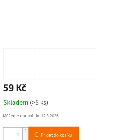
59 Kč
Měrná
Skladem
(>5 ks)
cena:
Můžeme doručit do:
12.8.2026
Přidat do košíku