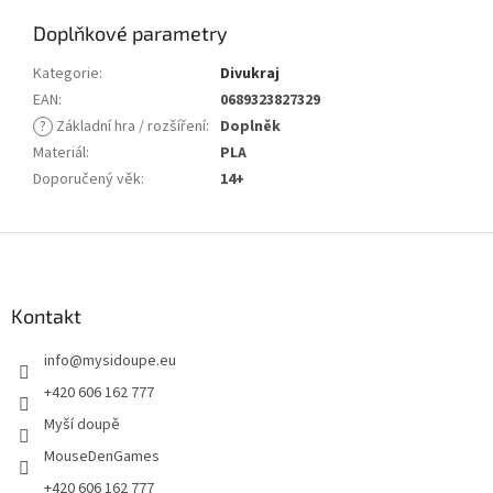
Doplňkové parametry
Kategorie
:
Divukraj
EAN
:
0689323827329
?
Základní hra / rozšíření
:
Doplněk
Materiál
:
PLA
Doporučený věk
:
14+
Z
á
p
a
Kontakt
t
info
@
mysidoupe.eu
í
+420 606 162 777
Myší doupě
MouseDenGames
+420 606 162 777