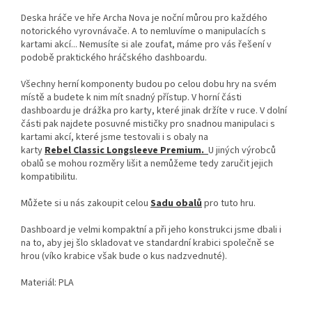
Deska hráče ve hře Archa Nova je noční můrou pro každého
notorického vyrovnávače. A to nemluvíme o manipulacích s
kartami akcí... Nemusíte si ale zoufat, máme pro vás řešení v
podobě praktického hráčského dashboardu.
Všechny herní komponenty budou po celou dobu hry na svém
místě a budete k nim mít snadný přístup. V horní části
dashboardu je drážka pro karty, které jinak držíte v ruce. V dolní
části pak najdete posuvné mističky pro snadnou manipulaci s
kartami akcí, které jsme testovali i s obaly na
karty
Rebel
Classic Longsleeve Premium.
U jiných výrobců
obalů se mohou rozměry lišit a nemůžeme tedy zaručit jejich
kompatibilitu.
Můžete si u nás zakoupit celou
Sadu obalů
pro tuto hru.
Dashboard je velmi kompaktní a při jeho konstrukci jsme dbali i
na to, aby jej šlo skladovat ve standardní krabici společně se
hrou (víko krabice však bude o kus nadzvednuté).
Materiál: PLA