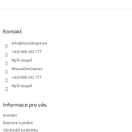
Z
á
p
a
Kontakt
t
info
@
mysidoupe.eu
í
+420 606 162 777
Myší doupě
MouseDenGames
+420 606 162 777
Myší doupě
Informace pro vás
Kontakt
Doprava a platba
Obchodní podmínky