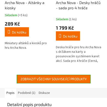
Archa Nova - Altánky a
Archa Nova - Desky hráčů
kiosky
- sada pro 4 hráče
Skladem
(>5 ks)
Průměrné
Skladem
(1 ks)
hodnocení
289 Kč
produktu
1 799 Kč
je
Do košíku
4,6
Do košíku
z
5
Miniatury altánků a kiosků pro
Deska hráče pro hru Archa Nova
hvězdiček.
hru Archa Nova.
s držákem na karty a
posunovacím systémem karet
akcí. Sada pro 4 hráče (černá,
červená, žlutá, modrá)
ZOBRAZIT VŠECHNY SOUVISEJÍCÍ PRODUKTY
Popis
Podobné (1)
Diskuze
Detailní popis produktu