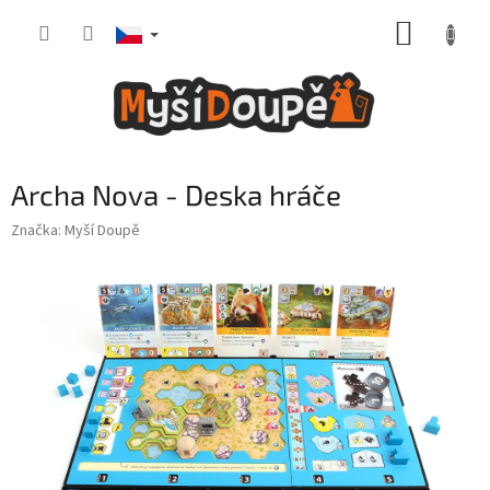
Přejít
NÁKUP
na
obsah
KOŠÍK
Archa Nova - Deska hráče
Značka:
Myší Doupě