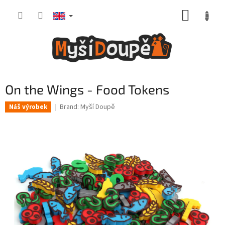
Skip
SHOPP
to
content
CART
On the Wings - Food Tokens
Brand:
Myší Doupě
Náš výrobek