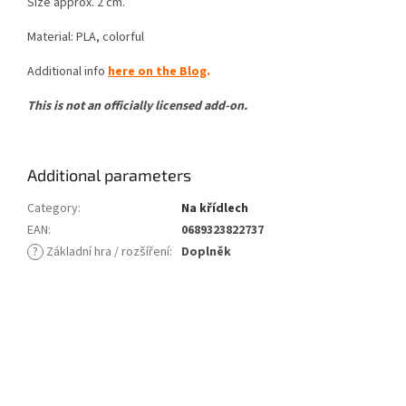
Size approx. 2 cm.
Material: PLA, colorful
Additional info
here on the Blog
.
This is not an officially licensed add-on.
Additional parameters
Category
:
Na křídlech
EAN
:
0689323822737
?
Základní hra / rozšíření
:
Doplněk