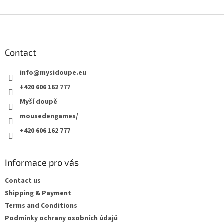
F
o
o
t
Contact
e
info
@
mysidoupe.eu
r
+420 606 162 777
Myší doupě
mousedengames/
+420 606 162 777
Informace pro vás
Contact us
Shipping & Payment
Terms and Conditions
Podmínky ochrany osobních údajů