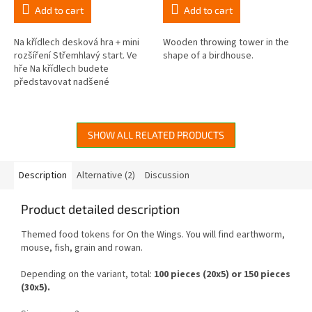
rating
rating
Add to cart
Add to cart
is
is
4,6
4,7
out
out
Na křídlech desková hra + mini
Wooden throwing tower in the
of
of
rozšíření Střemhlavý start. Ve
shape of a birdhouse.
5
5
hře Na křídlech budete
stars.
stars.
představovat nadšené
ornitology, pozorovatele
ptactva, badatele a sběratele,
snažící se...
SHOW ALL RELATED PRODUCTS
Description
Alternative (2)
Discussion
Product detailed description
Themed food tokens for On the Wings. You will find earthworm,
mouse, fish, grain and rowan.
Depending on the variant, total:
100 pieces (20x5) or 150 pieces
(30x5).