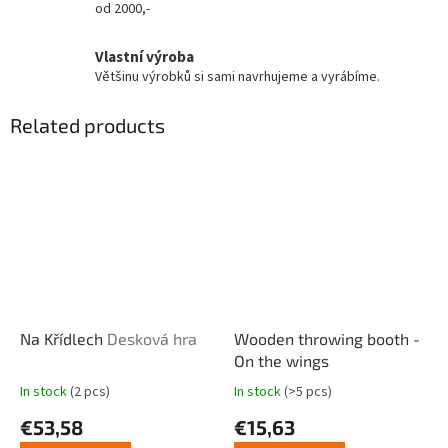
od 2000,-
Vlastní výroba
Většinu výrobků si sami navrhujeme a vyrábíme.
Related products
Na Křídlech
Desková hra
Wooden throwing booth -
On the wings
In stock
(2 pcs)
In stock
(>5 pcs)
The
The
average
average
€53,58
€15,63
product
product