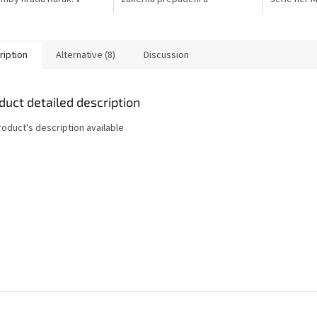
ním labyrintu objevují
chladnokrevné vraždy tu jsou
zločinu. Č
 napěchované poklady a
na denním pořádku. Místní
mapa měst
...
policie je zcela...
případů k...
ription
Alternative (8)
Discussion
duct detailed description
roduct's description available