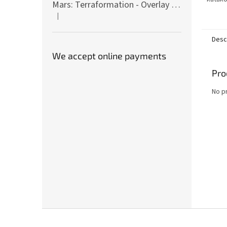
Mars: Terraformation - Overlay on colony tiles
podzem
|
truhly
The product rating is 5 out of 5 stars.
zápolí s
Desc
We accept online payments
Pro
No p
F
o