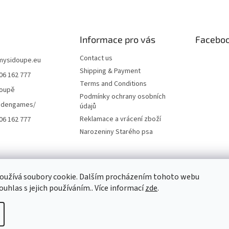
Informace pro vás
Facebo
Contact us
mysidoupe.eu
Shipping & Payment
06 162 777
Terms and Conditions
doupě
Podmínky ochrany osobních
dengames/
údajů
Reklamace a vrácení zboží
06 162 777
Narozeniny Starého psa
oužívá soubory cookie. Dalším procházením tohoto webu
ouhlas s jejich používáním.. Více informací
zde
.