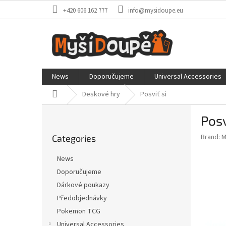
Skip
+420 606 162 777
info@mysidoupe.eu
to
content
News
Doporučujeme
Universal Accessories
Home
Deskové hry
Posviť si
S
Posv
i
Skip
d
Brand:
M
Categories
categories
e
b
News
a
Doporučujeme
r
Dárkové poukazy
Předobjednávky
Pokemon TCG
Universal Accessories