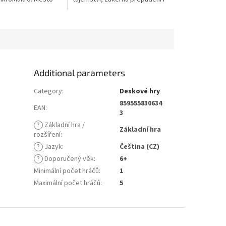
eká vás v něm nová
chladnokrevné vraždy, to vše
a a nových 16
je tu na denním pořádku. Toto...
Additional parameters
Category
:
Deskové hry
859555830634
EAN
:
3
?
Základní hra /
Základní hra
rozšíření
:
?
Jazyk
:
Čeština (CZ)
?
Doporučený věk
:
6+
Minimální počet hráčů
:
1
Maximální počet hráčů
:
5