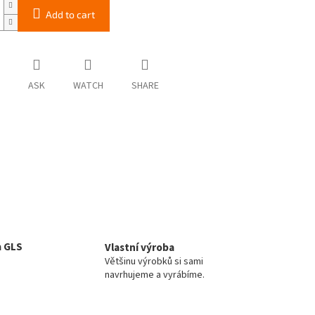
Add to cart
ASK
WATCH
SHARE
a GLS
Vlastní výroba
Většinu výrobků si sami
navrhujeme a vyrábíme.