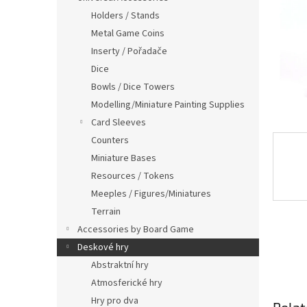
Holders / Stands
Metal Game Coins
Inserty / Pořadače
Dice
Bowls / Dice Towers
Modelling/Miniature Painting Supplies
Card Sleeves
Counters
Miniature Bases
Resources / Tokens
Meeples / Figures/Miniatures
Terrain
Accessories by Board Game
Deskové hry
Abstraktní hry
Atmosferické hry
Hry pro dva
Relat