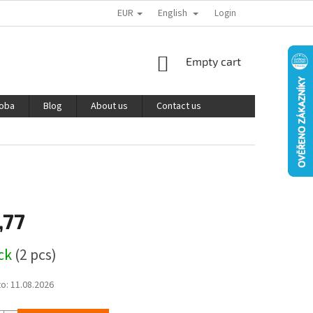
EUR
English
PODMÍNKY OCHRANY OSOBNÍCH ÚDAJŮ
REKLAMACE A VRÁCENÍ ZBOŽÍ
Login
SHOPPING
Empty cart
CART
roba
Blog
About us
Contact us
,77
ock
(2 pcs)
to:
11.08.2026