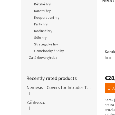
Dětské hry
Karetní hry
Kooperativní hry
Párty hry
Rodinné hry
Sólo hry
Strategické hry
Gamebooky / Knihy
Karak
hra
Zakázková výroba
€28
Recently rated products
Nemesis - Covers for Intruder Tokens (variants also for expansion / Lockdown)
A
|
The product rating is 4 out of 5 stars.
Karak 
Zářihvozd
hra na
|
The product rating is 5 out of 5 stars.
prozko
katako