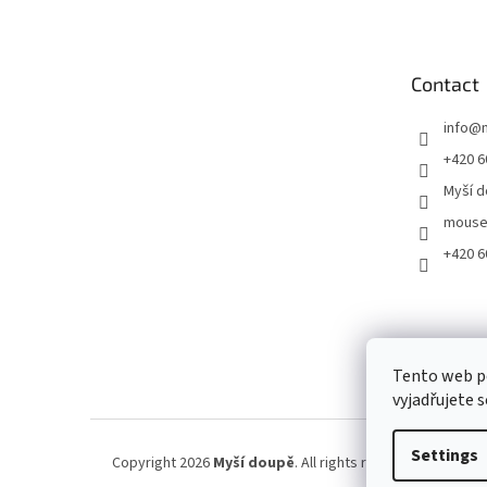
o
t
e
Contact
r
info
@
+420 6
Myší 
mouse
+420 6
Tento web p
vyjadřujete s
Settings
Copyright 2026
Myší doupě
. All rights reserved.