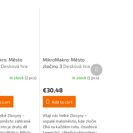
ro: Město
MikroMakro: Město
2
Desková hra
zločinu 3
Desková hra
Next
product
In stock
(2 pcs)
In stock
(1 pcs)
8
€30,48
o cart
Add to cart
Velké Zlosyny –
Vítají vás Velké Zlosyny –
loměsto zahlcené
ospalé maloměsto, kde zločin
oto je druhý díl
číhá na každém rohu. Osudová
MikroMakro: Město
tajemství, zákeřná přepadení i