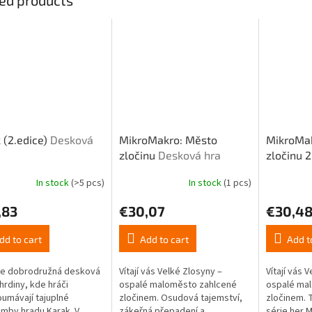
 (2.edice)
Desková
MikroMakro: Město
MikroMak
zločinu
Desková hra
zločinu 
In stock
(>5 pcs)
In stock
(1 pcs)
,83
€30,07
€30,4
dd to cart
Add to cart
Add t
je dobrodružná desková
Vítají vás Velké Zlosyny –
Vítají vás 
 hrdiny, kde hráči
ospalé maloměsto zahlcené
ospalé ma
umávají tajuplné
zločinem. Osudová tajemství,
zločinem. T
mby hradu Karak. V
zákeřná přepadení a
série her 