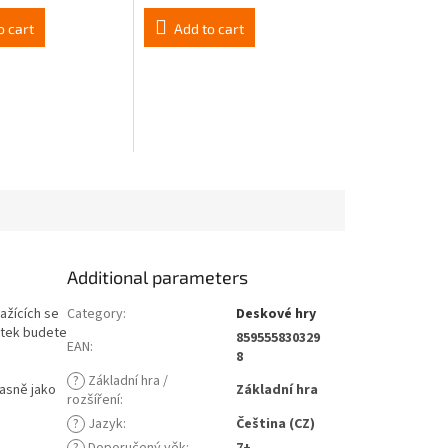
o cart
Add to cart
Additional parameters
ažících se
Category
:
Deskové hry
stek budete
859555830329
EAN
:
8
?
Základní hra /
časně jako
Základní hra
rozšíření
:
?
Jazyk
:
Čeština (CZ)