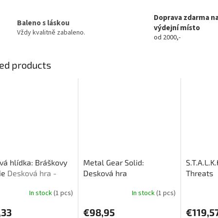
Doprava zdarma n
Baleno s láskou
výdejní místo
Vždy kvalitně zabaleno.
od 2000,-
ed products
vá hlídka: Bráškovy
Metal Gear Solid:
S.T.A.L.K
ie
Desková hra -
Desková hra
Threats
ření
In stock
(1 pcs)
In stock
(1 pcs)
,33
€98,95
€119,5