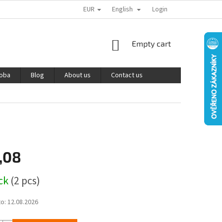
EUR
English
PODMÍNKY OCHRANY OSOBNÍCH ÚDAJŮ
REKLAMACE A VRÁCENÍ ZBOŽÍ
Login
SHOPPING
Empty cart
CART
roba
Blog
About us
Contact us
,08
ock
(2 pcs)
to:
12.08.2026