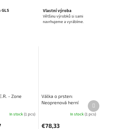
a GLS
Vlastní výroba
Většinu výrobků si sami
navrhujeme a vyrábíme.
.E.R. - Zone
Válka o prsten:
Neoprenová herní
Next
product
podložka
In stock
(1 pcs)
In stock
(1 pcs)
7
€78,33