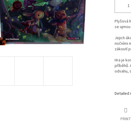
Plyšová h
se ujmou 
Jejich úk
nočními m
zákoutí p
Hra je ko
příběhů.
odvahu, s
Detailed 
PRINT