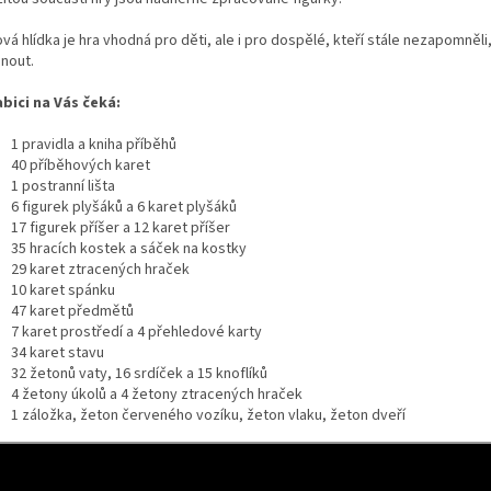
vá hlídka je hra vhodná pro děti, ale i pro dospělé, kteří stále nezapomněli, 
snout.
abici na Vás čeká:
1 pravidla a kniha příběhů
40 příběhových karet
1 postranní lišta
6 figurek plyšáků a 6 karet plyšáků
17 figurek příšer a 12 karet příšer
35 hracích kostek a sáček na kostky
29 karet ztracených hraček
10 karet spánku
47 karet předmětů
7 karet prostředí a 4 přehledové karty
34 karet stavu
32 žetonů vaty, 16 srdíček a 15 knoflíků
4 žetony úkolů a 4 žetony ztracených hraček
1 záložka, žeton červeného vozíku, žeton vlaku, žeton dveří