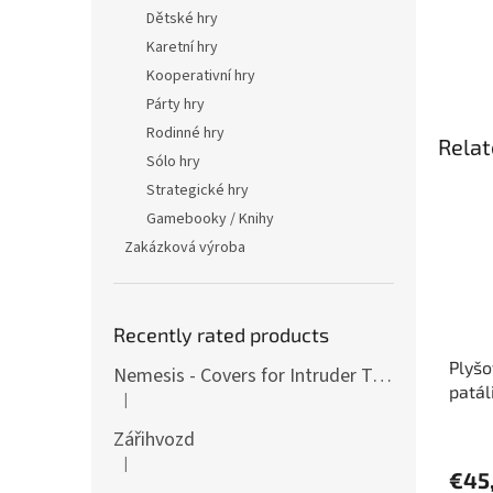
Dětské hry
Karetní hry
Kooperativní hry
Párty hry
Rodinné hry
Relat
Sólo hry
Strategické hry
Gamebooky / Knihy
Zakázková výroba
Recently rated products
Plyšo
Nemesis - Covers for Intruder Tokens (variants also for expansion / Lockdown)
patál
|
The product rating is 4 out of 5 stars.
rozší
Zářihvozd
|
The product rating is 5 out of 5 stars.
€45