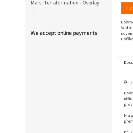
Mars: Terraformation - Overlay on colony tiles
A
|
The product rating is 5 out of 5 stars.
Dobrod
Vraťte
We accept online payments
novém 
Bráško
oblíbe
Plyšov
odehrá
Desc
Pro
Dobr
uhlí
prov
Hra j
přeh
Důle