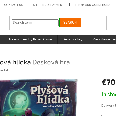
CONTACT US
SHIPPING & PAYMENT
TERMS AND CONDITIONS
SEARCH
Accessories by Board Game
Deskové hry
Zakázková vý
ová hlídka
Desková hra
indok
€70
Measure
In st
price:
Delivery 