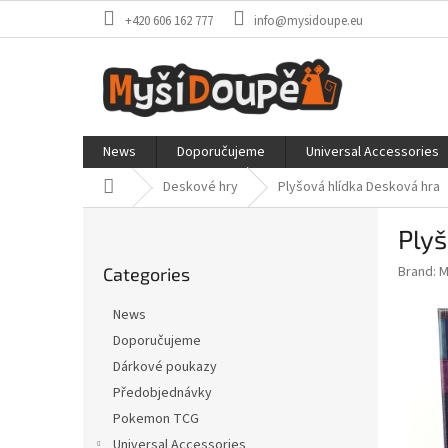
Skip
+420 606 162 777
info@mysidoupe.eu
to
content
News
Doporučujeme
Universal Accessories
Home
Deskové hry
Plyšová hlídka
Desková hra
S
Plyš
i
Skip
d
Brand:
M
Categories
categories
e
b
News
a
Doporučujeme
r
Dárkové poukazy
Předobjednávky
Pokemon TCG
Universal Accessories