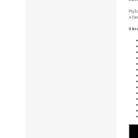
Plyšo
a ža
V kr