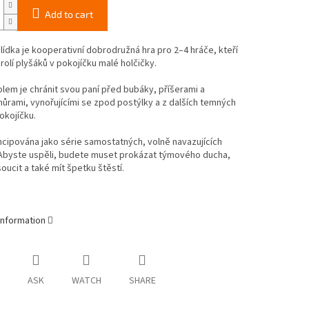
Add to cart
lídka je kooperativní dobrodružná hra pro 2–4 hráče, kteří
rolí plyšáků v pokojíčku malé holčičky.
olem je chránit svou paní před bubáky, příšerami a
ůrami, vynořujícími se zpod postýlky a z dalších temných
okojíčku.
ncipována jako série samostatných, volně navazujících
 Abyste uspěli, budete muset prokázat týmového ducha,
oucit a také mít špetku štěstí.
information
ASK
WATCH
SHARE