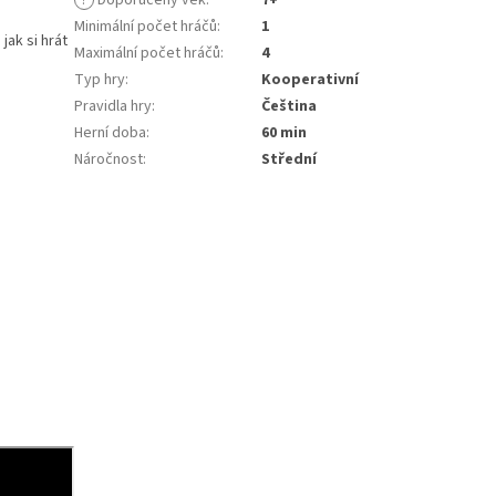
?
Doporučený věk
:
7+
Minimální počet hráčů
:
1
jak si hrát
Maximální počet hráčů
:
4
Typ hry
:
Kooperativní
Pravidla hry
:
Čeština
Herní doba
:
60 min
Náročnost
:
Střední