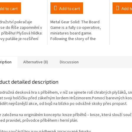
dd to cart
Add to cart
Add t
ružství pokračuje
Metal Gear Solid: The Board
 se do Říše zapomnění v
Game is a fully co-operative,
příběhu! Plyšová hlídka:
miniatures board game.
vy patálie je rozšíření
Following the story of the
né rodinné příběhové hry
first Metal Gear Solid video
á hlídka. Děj se
game, players take on the...
vá...
ription
Alternative (8)
Discussion
duct detailed description
odružná desková hra s příběhem, v níž se ujmete rolí chrabrých plyšáků, sn
dat svoji holčičku před zákeřným lordem Hrůzimorem.Pomocí barevných ko
ádět nejrůznější akce, od bojů na blízko po odvážné skoky přes propast.
e založena na originálním konceptu: knize příběhů – knize, která slouží sou
led pravidel, průvodce příběhem i herní plán.
žitou součástí hry jsou nádherně zpracované figurky.