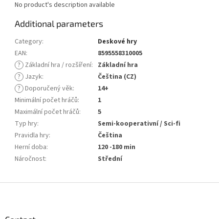
No product's description available
Additional parameters
Category
:
Deskové hry
EAN
:
8595558310005
?
Základní hra / rozšíření
:
Základní hra
?
Jazyk
:
Čeština (CZ)
?
Doporučený věk
:
14+
Minimální počet hráčů
:
1
Maximální počet hráčů
:
5
Typ hry
:
Semi-kooperativní / Sci-fi
Pravidla hry
:
Čeština
Herní doba
:
120 -180 min
Náročnost
:
Střední
F
o
o