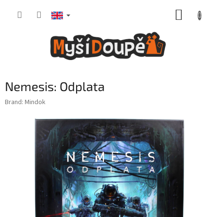
Skip
SHOPP
to
content
CART
Nemesis: Odplata
Brand:
Mindok