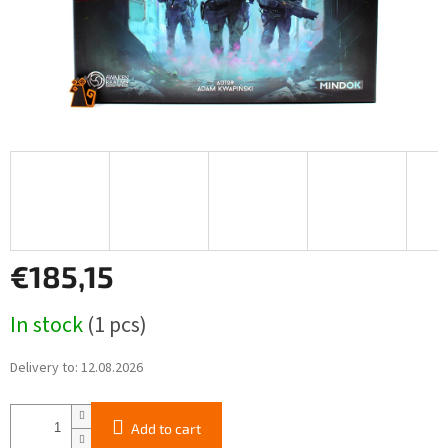
€185,15
Measure
In stock
(1 pcs)
price:
Delivery to:
12.08.2026
Add to cart