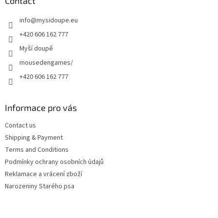
t
Contact
e
info
@
mysidoupe.eu
r
+420 606 162 777
Myší doupě
mousedengames/
+420 606 162 777
Informace pro vás
Contact us
Shipping & Payment
Terms and Conditions
Podmínky ochrany osobních údajů
Reklamace a vrácení zboží
Narozeniny Starého psa