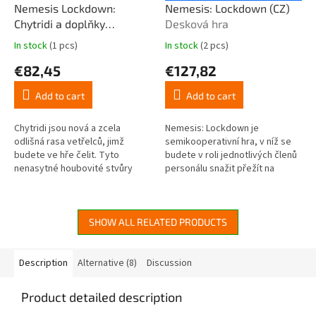
Nemesis Lockdown:
Nemesis: Lockdown (CZ)
Chytridi a doplňky
Desková hra
Desková hra - rozšíření
In stock
(1 pcs)
In stock
(2 pcs)
The
The
average
average
€82,45
€127,82
product
product
rating
rating
Add to cart
Add to cart
is
is
5,0
5,0
out
out
Chytridi jsou nová a zcela
Nemesis: Lockdown je
of
of
odlišná rasa vetřelců, jimž
semikooperativní hra, v níž se
5
5
budete ve hře čelit. Tyto
budete v roli jednotlivých členů
stars.
stars.
nenasytné houbovité stvůry
personálu snažit přežít na
prorůstají zdmi a místnostmi
základně na Marsu infiltrované
základny, všude zanechávají sliz
nepřátelskými mimozemskými...
a svými...
SHOW ALL RELATED PRODUCTS
Description
Alternative (8)
Discussion
Product detailed description