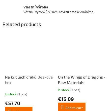
Vlastní výroba
Většinu výrobků si sami navrhujeme a vyrábíme.
Related products
Na křídlech draků
Desková
On the Wings of Dragons -
hra
Raw Materials
In stock
(2 pcs)
The
In stock
(2 pcs)
average
€16,09
product
€57,70
rating
Add to cart
is