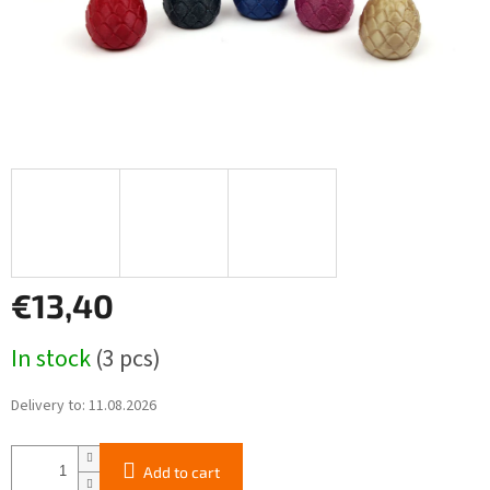
€13,40
Measure
In stock
(3 pcs)
price:
Delivery to:
11.08.2026
Add to cart