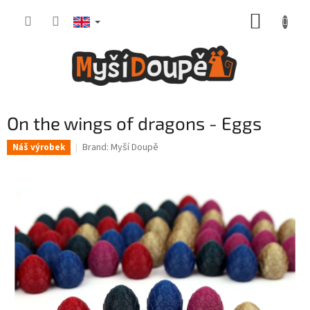
Skip
SHOPP
to
content
CART
On the wings of dragons - Eggs
Brand:
Myší Doupě
Náš výrobek