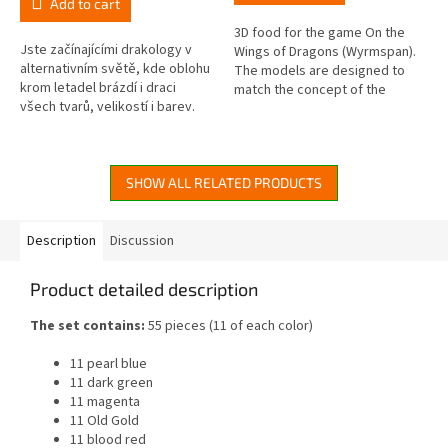
Add to cart
5,0
out
3D food for the game On the
Jste začínajícími drakology v
of
Wings of Dragons (Wyrmspan).
alternativním světě, kde oblohu
5
The models are designed to
krom letadel brázdí i draci
stars.
match the concept of the
všech tvarů, velikostí i barev.
original sources, but at the
Odkryjte jeskynní labyrint a
same time look stylish. In the
nalákejte tato...
set you...
SHOW ALL RELATED PRODUCTS
Description
Discussion
Product detailed description
The set contains:
55 pieces (11 of each color)
11 pearl blue
11 dark green
11 magenta
11 Old Gold
11 blood red