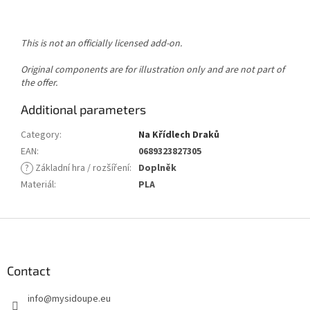
This is not an officially licensed add-on.
Original components are for illustration only and are not part of
the offer.
Additional parameters
Category
:
Na Křídlech Draků
EAN
:
0689323827305
?
Základní hra / rozšíření
:
Doplněk
Materiál
:
PLA
F
o
o
t
Contact
e
info
@
mysidoupe.eu
r