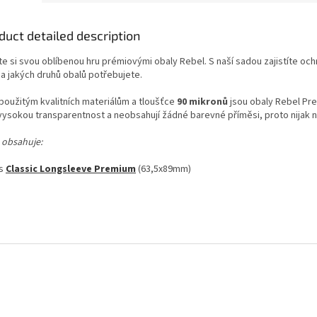
duct detailed description
te si svou oblíbenou hru prémiovými obaly Rebel. S naší sadou zajistíte oc
 a jakých druhů obalů potřebujete.
 použitým kvalitních materiálům a tloušťce
90 mikronů
jsou obaly Rebel Prem
 vysokou transparentnost a neobsahují žádné barevné příměsi, proto nijak n
 obsahuje:
s
Classic Longsleeve Premium
(63,5x89mm)