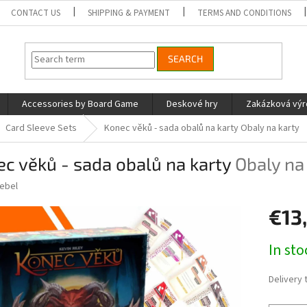
CONTACT US
SHIPPING & PAYMENT
TERMS AND CONDITIONS
SEARCH
Accessories by Board Game
Deskové hry
Zakázková vý
Card Sleeve Sets
Konec věků - sada obalů na karty
Obaly na karty
c věků - sada obalů na karty
Obaly na
ebel
€13
Measure
In st
price:
Delivery 