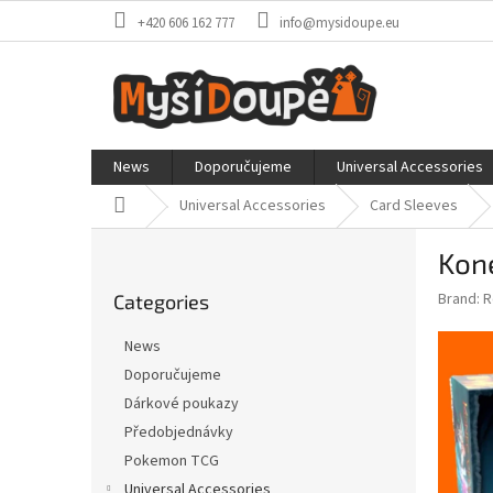
Skip
+420 606 162 777
info@mysidoupe.eu
to
content
News
Doporučujeme
Universal Accessories
Home
Universal Accessories
Card Sleeves
S
Kone
i
Skip
d
Brand:
R
Categories
categories
e
b
News
a
Doporučujeme
r
Dárkové poukazy
Předobjednávky
Pokemon TCG
Universal Accessories