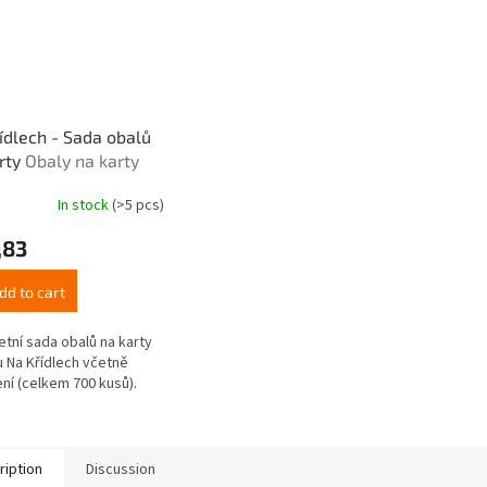
ídlech - Sada obalů
rty
Obaly na karty
In stock
(>5 pcs)
ge
,83
ct
dd to cart
tní sada obalů na karty
u Na Křídlech včetně
ení (celkem 700 kusů).
ription
Discussion