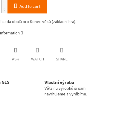
Add to cart
í sada obalů pro
Konec věků (základní hra).
information
ASK
WATCH
SHARE
a GLS
Vlastní výroba
Většinu výrobků si sami
navrhujeme a vyrábíme.