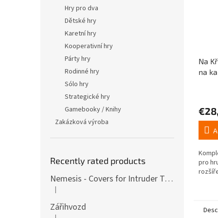
Hry pro dva
Dětské hry
Karetní hry
Kooperativní hry
Párty hry
Na Kř
Rodinné hry
na ka
Sólo hry
The
Strategické hry
avera
Gamebooky / Knihy
€28
produ
rating
Zakázková výroba
is
A
4,8
out
Komple
of
Recently rated products
pro hr
5
rozšíř
stars.
Nemesis - Covers for Intruder Tokens (variants also for expansion / Lockdown)
|
The product rating is 4 out of 5 stars.
Zářihvozd
Desc
|