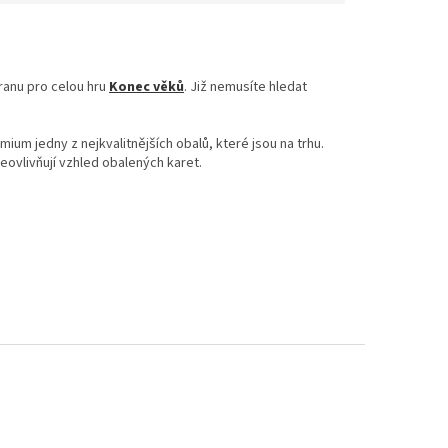
hranu pro celou hru
Konec věků
. Již nemusíte hledat
ium jedny z nejkvalitnějších obalů, které jsou na trhu.
eovlivňují vzhled obalených karet.