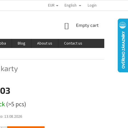
EUR
English
PODMÍNKY OCHRANY OSOBNÍCH ÚDAJŮ
REKLAMACE A VRÁCENÍ ZBOŽÍ
Login
SHOPPING
Empty cart
CART
roba
Blog
About us
Contact us
 karty
,03
ock
(>5 pcs)
to:
13.08.2026