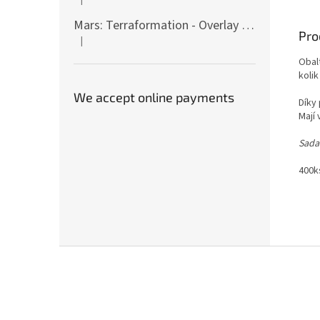
The product rating is 5 out of 5 stars.
Mars: Terraformation - Overlay on colony tiles
Pro
|
The product rating is 5 out of 5 stars.
Obal
kolik
We accept online payments
Díky
Mají
Sada
400k
F
o
o
t
e