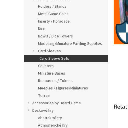
Holders / Stands
Metal Game Coins
Inserty / Pořadače
Dice
Bowls / Dice Towers
Modelling/Miniature Painting Supplies
Card Sleeves
Card Sleeve Sets
Counters
Miniature Bases
Resources / Tokens
Meeples / Figures/Miniatures
Terrain
Accessories by Board Game
Relat
Deskové hry
Abstraktní hry
Atmosferické hry