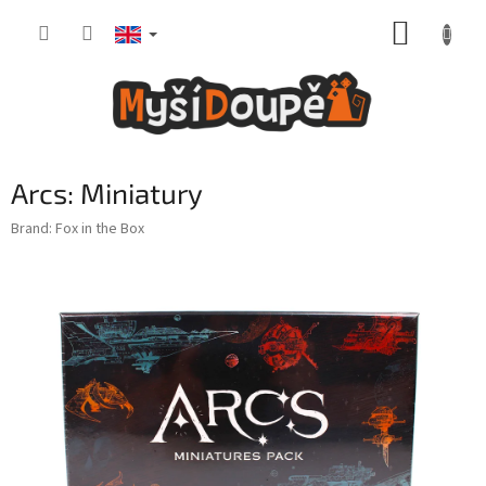
Skip
SHOPP
to
content
CART
Arcs: Miniatury
Brand:
Fox in the Box