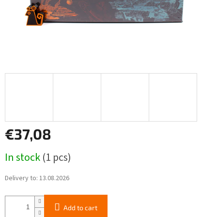
€37,08
Measure
In stock
(1 pcs)
price:
Delivery to:
13.08.2026
Add to cart