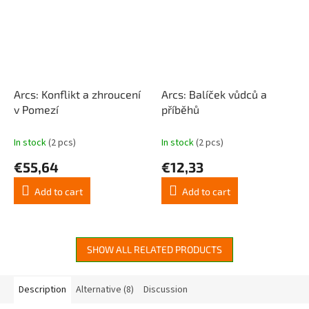
Arcs: Konflikt a zhroucení
Arcs: Balíček vůdců a
v Pomezí
příběhů
In stock
(2 pcs)
In stock
(2 pcs)
€55,64
€12,33
Add to cart
Add to cart
SHOW ALL RELATED PRODUCTS
Description
Alternative (8)
Discussion