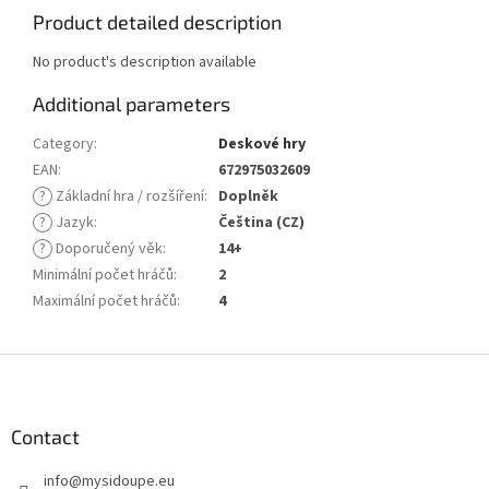
Product detailed description
No product's description available
Additional parameters
Category
:
Deskové hry
EAN
:
672975032609
?
Základní hra / rozšíření
:
Doplněk
?
Jazyk
:
Čeština (CZ)
?
Doporučený věk
:
14+
Minimální počet hráčů
:
2
Maximální počet hráčů
:
4
F
o
o
t
Contact
e
info
@
mysidoupe.eu
r