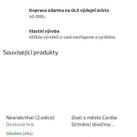
Doprava zdarma na GLS výdejní místo
od 2000,-
Vlastní výroba
Většinu výrobků si sami navrhujeme a vyrábíme.
Související produkty
Neanderthal (2.edice)
Duel o město Cardia:
Desková hra
Ochránci divočiny
(rozšíření)
Skladem
(4 ks)
Průměrné