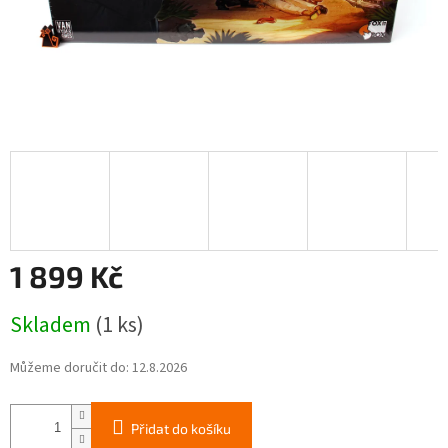
1 899 Kč
Měrná
Skladem
(1 ks)
cena:
Můžeme doručit do:
12.8.2026
Přidat do košíku