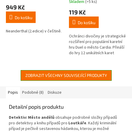
Skladem
(>5 ks)
hodnocení
949 Kč
produktu
119 Kč
je
Do košíku
4,2
Do košíku
z
5
Neanderthal (2.edice) v češtině.
Ochránci divočiny je strategické
hvězdiček.
rozšíření pro populární karetní
hru Duel o město Cardia. Přináší
do hry 12 unikátních karet
zvířecích ochránců a 5 nových
lokací, které...
ZOBRAZIT VŠECHNY SOUVISEJÍCÍ PRODUKTY
Popis
Podobné (8)
Diskuze
Detailní popis produktu
Detektiv: Město andělů
obsahuje podrobné složky případů
pro detektivy a knihu případů pro
Loutkáře
. Každý kriminální
případ je pečlivě sestavenou hádankou, kterou je možné