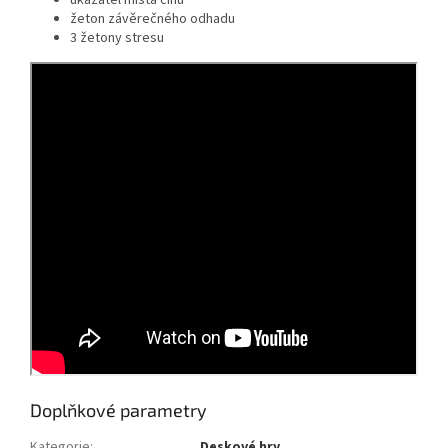
žeton závěrečného odhadu
3 žetony stresu
Doplňkové parametry
Kategorie
:
Deskové hry