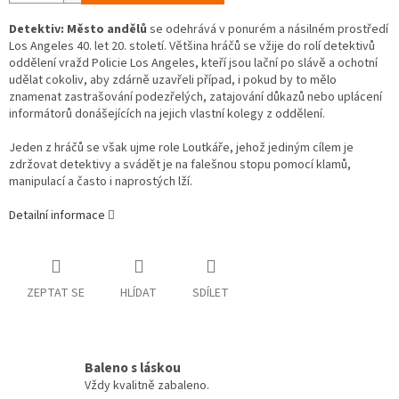
Detektiv: Město andělů
se odehrává v ponurém a násilném prostředí
Los Angeles 40. let 20. století. Většina hráčů se vžije do rolí detektivů
oddělení vražd Policie Los Angeles, kteří jsou lační po slávě a ochotní
udělat cokoliv, aby zdárně uzavřeli případ, i pokud by to mělo
znamenat zastrašování podezřelých, zatajování důkazů nebo uplácení
informátorů donášejících na jejich vlastní kolegy z oddělení.
Jeden z hráčů se však ujme role Loutkáře, jehož jediným cílem je
zdržovat detektivy a svádět je na falešnou stopu pomocí klamů,
manipulací a často i naprostých lží.
Detailní informace
ZEPTAT SE
HLÍDAT
SDÍLET
Baleno s láskou
Vždy kvalitně zabaleno.