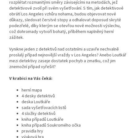
rozplétat rozmanitými směry závisejícími na metodách, jež
detektivové zvolí při svém vyšetřování. S tím, jak detektivové
obrátí Los Angeles vzhůru nohama, budou objevovat nové
důkazy, sledovat čerstvé stopy a odhalovat doposud skryté
podezřelé, díky kterým se otevřou nové možnosti výslechu,
což dohromady vytvoří bohatý, příběhem naplněný herní
zážitek.
Vynikne jeden z detektivů nad ostatními a uzavře nechvalně
proslulý případ nejnovější vraždy v Los Angeles? Anebo Loutkář
mezi detektivy zaseje dostatek pochyb a zmatku, což jim
znemožní případ vyřešit?
V krabici na Vás čeká:
herní mapa
4 desky detektivů
deska Loutkáře
sada vyšetřovacích listů
4 složky detektivů
kniha případů Loutkáře
kniha případů Soukromého očka
pravidla hry
výuková hra