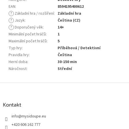
EAN
:
8594195400612
?
Základní hra / rozšíření
:
Základní hra
?
Jazyk
:
Čeština (CZ)
?
Doporučený věk
:
14+
Minimální počet hráčů
:
1
Maximální počet hráčů
:
5
Typ hry
:
Příběhová / Detektivní
Pravidla hry
:
Čeština
Herní doba
:
30-150 min
Náročnost
:
Střední
Z
á
p
a
Kontakt
t
info
@
mysidoupe.eu
í
+420 606 162 777