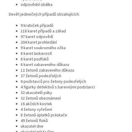
odpovědní obálka
Devět jedinečných případů obsahujících:
9 krabiček případů
118 karet případů a záhad
97 karet odpovědí
204 karet prohledání
9 karet soukromého očka
8 karet laskavostí
8 karet podfuků
8 karet zabaveného důkazu
12 žetonů zabaveného důkazu
37 žetonů podezřelých
6 podstavců pro žetony podezřelých
4 figurky detektivů s barevnými podstavci
32 ukazatelů páky
32 žetonů obeznámení
16 akčních kostek
4 žetony vyřešení
8 žetonů úplatků práskače
49 žetonů floků
ukazatel dne
ukazatel místa činu