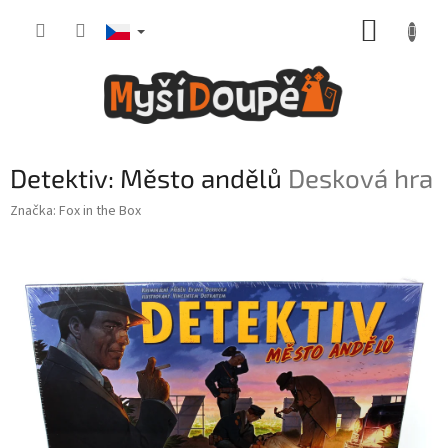
Přejít
NÁKUP
na
obsah
KOŠÍK
Detektiv: Město andělů
Desková hra
Značka:
Fox in the Box